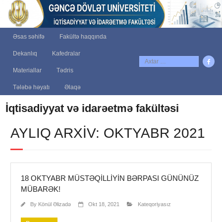
Əsas səhifə
Fakültə haqqında
Dekanlıq
Kafedralar
Materiallar
Tədris
Tələbə həyatı
Əlaqə
İqtisadiyyat və idarəetmə fakültəsi
AYLIQ ARXIV: OKTYABR 2021
18 OKTYABR MÜSTƏQILLIYIN BƏRPASI GÜNÜNÜZ
MÜBARƏK!
By
Könül Əlizadə
Okt 18, 2021
Kateqoriyasız