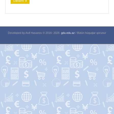
Davamı
Developed by Asif Hasanov © 2016-
2026
gdu.edu.az
/ Bütün hüquqlar qorunur