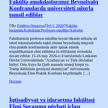
Fakültə əməkdaşlarımız Beynəlxalq
Konfranslarda universiteti uğurla
təmsil ediblər
By
Emiliya Əsgərova
İyl 5, 2026
Fakültə
haqqında
,
Kafedralar
,
Professor-müəllim
,
Xəbərlər
Fakültəmizin professor-müəllim heyəti ölkənin nüfuzlu ali
təhsil müəssisələrində təşkil olunan beynəlxalq miqyaslı
elmi-praktik konfranslarda aktiv iştirak edərək
respublikamızın elmi mühitinə öz töhfələrini verməkdə
davam edirlər. 15-16 may 2026-cı il tarixlərində Lənkəran
Dövlət Universitetində “Azərbaycan və Türk dövlətləri
birliyi: Orta Asiya ilə Qərb arasında strateji körpü və
Tramp dəhlizinin geosiyasi əhəmiyyəti” mövzusunda
Beynəlxalq Elmi-Praktik Konfrans keçirilmişdir. […]
Davamı
İqtisadiyyat və idarəetmə fakültəsi
Elmi Şurasının növbəti iclası