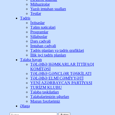
Mühazirələr
Yazılı imtahan sualları
Testlər
Tədris
İxtisaslar
Təlim nəticələri
Proqramlar
Sillabuslar
Dərs cədvəli
İmtahan cədvəli
Tədris planları və tədris qrafikləri
İllik işçi tədris planları
Tələbə həyatı
TƏLƏBƏ HƏMKARLAR İTTİFAQI
KOMİTƏSİ
TƏLƏBƏ GƏNCLƏR TƏŞKİLATI
TƏLƏBƏ ELMİ CƏMİYYƏTİ
YENİ AZƏRBAYCAN PARTİYASI
TURİZM KLUBU
Tələbə təşkilatları
Tələbələrimizin uğurları
Məzun fəxrlərimiz
Əlaqə