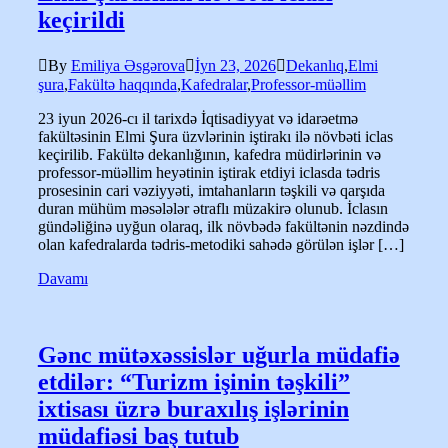
keçirildi
By
Emiliya Əsgərova
İyn 23, 2026
Dekanlıq
,
Elmi
şura
,
Fakültə haqqında
,
Kafedralar
,
Professor-müəllim
23 iyun 2026-cı il tarixdə İqtisadiyyat və idarəetmə
fakültəsinin Elmi Şura üzvlərinin iştirakı ilə növbəti iclas
keçirilib. Fakültə dekanlığının, kafedra müdirlərinin və
professor-müəllim heyətinin iştirak etdiyi iclasda tədris
prosesinin cari vəziyyəti, imtahanların təşkili və qarşıda
duran mühüm məsələlər ətraflı müzakirə olunub. İclasın
gündəliğinə uyğun olaraq, ilk növbədə fakültənin nəzdində
olan kafedralarda tədris-metodiki sahədə görülən işlər […]
Davamı
Gənc mütəxəssislər uğurla müdafiə
etdilər: “Turizm işinin təşkili”
ixtisası üzrə buraxılış işlərinin
müdafiəsi baş tutub