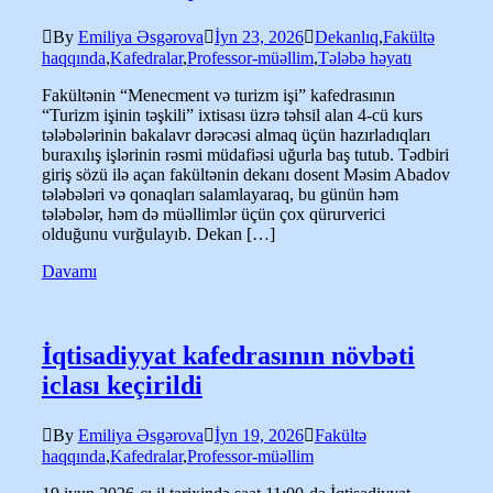
By
Emiliya Əsgərova
İyn 23, 2026
Dekanlıq
,
Fakültə
haqqında
,
Kafedralar
,
Professor-müəllim
,
Tələbə həyatı
Fakültənin “Menecment və turizm işi” kafedrasının
“Turizm işinin təşkili” ixtisası üzrə təhsil alan 4-cü kurs
tələbələrinin bakalavr dərəcəsi almaq üçün hazırladıqları
buraxılış işlərinin rəsmi müdafiəsi uğurla baş tutub. Tədbiri
giriş sözü ilə açan fakültənin dekanı dosent Məsim Abadov
tələbələri və qonaqları salamlayaraq, bu günün həm
tələbələr, həm də müəllimlər üçün çox qürurverici
olduğunu vurğulayıb. Dekan […]
Davamı
İqtisadiyyat kafedrasının növbəti
iclası keçirildi
By
Emiliya Əsgərova
İyn 19, 2026
Fakültə
haqqında
,
Kafedralar
,
Professor-müəllim