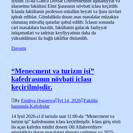
İyulun 10-da Gəncə Dövlət Universitetinin İqtisadiyyat və
idarəetmə fakültəsi Elmi Şurasının növbəti iclası keçirilib.
İclasda fakültənin professor-müəllim heyəti və Şura üzvləri
iştirak ediblər. Gündəlikdə duran əsas məsələlər müzakirə
olunaraq müvafiq qərarlar qəbul edilib: İclasın sonunda
cari məsələlərə baxılıb, fakültənin gələcək fəaliyyət
istiqamətləri və tədrisin keyfiyyətinin daha da
yüksəldilməsi ilə bağlı təkliflər dinlənilib.
Davamı
“Menecment və turizm işi”
kafedrasının növbəti iclası
keçirilmişdir.
By
Emiliya Əsgərova
İyl 14, 2026
Fakültə
haqqında
,
Kafedralar
14 İyul 2026-ci il tarixdə saat 11:00-da “Menecment və
turizm işi” kafedrasının iclası keçirilmişdir. İclası giriş sözü
ilə açan kafedra müdiri dosent Əli Allahverdiyev
gündəlikdə duran məsələləri diqqətə çatdırmış və 2025-