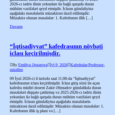
2026-cı tədris ilinin yekunları ilə bağlı qarşıda duran
mühüm vəzifələri qeyd etmişdir. İclasın gündəliyinə
aşağıdakı məsələlərin müzakirəsi daxil edilmişdir:
Müzakirə olunan məsələlər: 1. Kafedranın illik […]
Davamı
“İqtisadiyyat” kafedrasının növbəti
iclası keçirilmişdir.
By
Emiliya Əsgərova
İyl 9, 2026
Kafedralar
,
Professor-
müəllim
09 İyul 2026-ci il tarixdə saat 11:00-da “İqtisadiyyat”
kafedrasının iclası keçirilmişdir. İclası giriş sözü ilə açan
kafedra müdiri dosent Zakir Əhmədov gündəlikdə duran
məsələləri diqqətə çatdırmış və 2025-2026-cı tədris ilinin
yekunları ilə bağlı qarşıda duran mühüm vəzifələri qeyd
etmişdir. İclasın gündəliyinə aşağıdakı məsələlərin
müzakirəsi daxil edilmişdir: Müzakirə olunan məsələlər: 1.
Kafedranın illik iş planı və […]