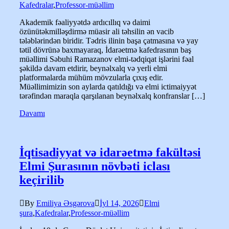
Kafedralar
,
Professor-müəllim
Akademik fəaliyyətdə ardıcıllıq və daimi
özünütəkmilləşdirmə müasir ali təhsilin ən vacib
tələblərindən biridir. Tədris ilinin başa çatmasına və yay
tətil dövrünə baxmayaraq, İdarəetmə kafedrasının baş
müəllimi Səbuhi Ramazanov elmi-tədqiqat işlərini fəal
şəkildə davam etdirir, beynəlxalq və yerli elmi
platformalarda mühüm mövzularla çıxış edir.
Müəllimimizin son aylarda qatıldığı və elmi ictimaiyyət
tərəfindən maraqla qarşılanan beynəlxalq konfranslar […]
Davamı
İqtisadiyyat və idarəetmə fakültəsi
Elmi Şurasının növbəti iclası
keçirilib
By
Emiliya Əsgərova
İyl 14, 2026
Elmi
şura
,
Kafedralar
,
Professor-müəllim