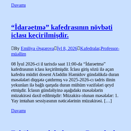
Davamı
“İdarəetmə” kafedrasının növbəti
iclası keçirilmişdir.
By
Emiliya Əsgərova
İyl 8, 2026
Kafedralar
,
Professor-
müəllim
08 İyul 2026-ci il tarixdə saat 11:00-da “İdarəetmə”
kafedrasının iclası keçirilmişdir. İclası giriş sözü ilə açan
kafedra müdiri dosent Afəddin Həmidov gündəlikdə duran
məsələləri diqqətə çatdırmış və 2025-2026-cı tədris ilinin
yekunları ilə bağlı qarşıda duran mühüm vəzifələri qeyd
etmişdir. İclasın gündəliyinə aşağıdakı məsələlərin
müzakirəsi daxil edilmişdir: Müzakirə olunan məsələlər: 1.
Yay imtahan sessiyasının nəticələrinin müzakirəsi. […]
Davamı