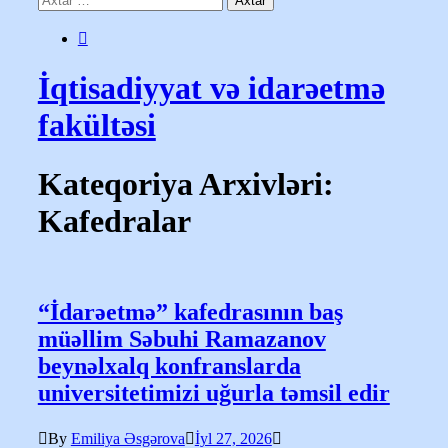
İqtisadiyyat və idarəetmə
fakültəsi
Kateqoriya Arxivləri:
Kafedralar
“İdarəetmə” kafedrasının baş
müəllim Səbuhi Ramazanov
beynəlxalq konfranslarda
universitetimizi uğurla təmsil edir
By
Emiliya Əsgərova
İyl 27, 2026