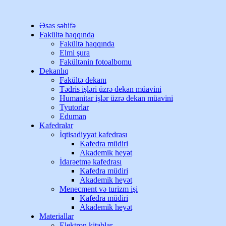
Əsas səhifə
Fakültə haqqında
Fakültə haqqında
Elmi şura
Fakültənin fotoalbomu
Dekanlıq
Fakültə dekanı
Tədris işləri üzrə dekan müavini
Humanitar işlər üzrə dekan müavini
Tyutorlar
Eduman
Kafedralar
İqtisadiyyat kafedrası
Kafedra müdiri
Akademik heyət
İdarəetmə kafedrası
Kafedra müdiri
Akademik heyət
Menecment və turizm işi
Kafedra müdiri
Akademik heyət
Materiallar
Elektron kitablar