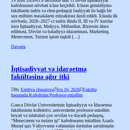
19 iyun 2026-cı il tarixində saat 11:00-da İqtisadiyyat
kafedrasının növbəti iclası keçirildi. İclasın gündəliyinə
fakültənin tədris və elmi-pedaqoji fəaliyyəti ilə bağlı bir
sıra mühüm məsələlərin müzakirəsi daxil edildi. İclasda ilk
növbədə, 2026–2027-ci tədris ilində II, III və IV kurslar
üzrə İqtisadiyyat, Maliyyə, Mühasibat, Biznesin idarə
edilməsi, Dövlət və bələdiyyə idarəetməsi, Marketinq,
Menecment, Turizm işinin təşkili […]
Davamı
İqtisadiyyat və idarəetmə
fakültəsinə ağır itki
By
Emiliya Əsgərova
İyn 16, 2026
Fakültə
haqqında
,
Kafedralar
,
Professor-müəllim
Gəncə Dövlət Universitetinin İqtisadiyyat və İdarəetmə
fakültəsinin kollektivi, universitetin professor-müəllim
heyəti və tələbələri çox sevilən və dəyərli pedaqoq,
“Menecment və turizm işi” kafedrasının müəllimi Azadə
Murad qızı Vəliyevanın vəfatından dərindən sarsılmışdır.