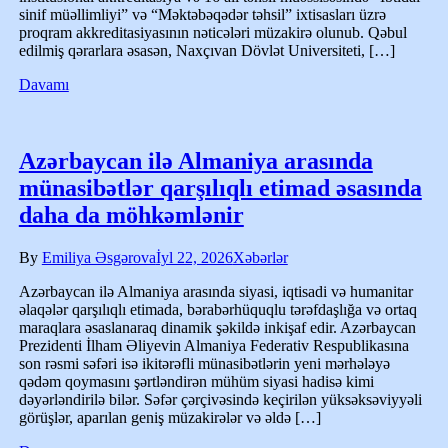
sinif müəllimliyi” və “Məktəbəqədər təhsil” ixtisasları üzrə
proqram akkreditasiyasının nəticələri müzakirə olunub. Qəbul
edilmiş qərarlara əsasən, Naxçıvan Dövlət Universiteti, […]
Davamı
Azərbaycan ilə Almaniya arasında
münasibətlər qarşılıqlı etimad əsasında
daha da möhkəmlənir
By
Emiliya Əsgərova
İyl 22, 2026
Xəbərlər
Azərbaycan ilə Almaniya arasında siyasi, iqtisadi və humanitar
əlaqələr qarşılıqlı etimada, bərabərhüquqlu tərəfdaşlığa və ortaq
maraqlara əsaslanaraq dinamik şəkildə inkişaf edir. Azərbaycan
Prezidenti İlham Əliyevin Almaniya Federativ Respublikasına
son rəsmi səfəri isə ikitərəfli münasibətlərin yeni mərhələyə
qədəm qoymasını şərtləndirən mühüm siyasi hadisə kimi
dəyərləndirilə bilər. Səfər çərçivəsində keçirilən yüksəksəviyyəli
görüşlər, aparılan geniş müzakirələr və əldə […]