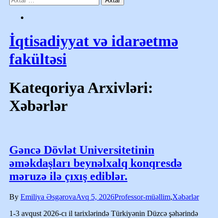
İqtisadiyyat və idarəetmə
fakültəsi
Kateqoriya Arxivləri:
Xəbərlər
Gəncə Dövlət Universitetinin
əməkdaşları beynəlxalq konqresdə
məruzə ilə çıxış ediblər.
By
Emiliya Əsgərova
Avq 5, 2026
Professor-müəllim
,
Xəbərlər
1-3 avqust 2026-cı il tarixlərində Türkiyənin Düzcə şəhərində