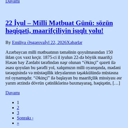
Davamı
22 İyul – Milli Mətbuat Günü: sözün
həqiqəti, maarifçiliyin işıqlı yolu!
By
Emiliya Əsgərova
İyl 22, 2026
Xəbərlər
Azərbaycan milli mətbuatının təməlinin qoyulmasından 150
ildən çox vaxt keçir. 1875-ci il iyulun 22-də böyük maarifçi
Həsən bəy Zərdabi tərəfindən nəşr olunan “Əkinçi” qəzeti ilə
əsası qoyulan bu şərəfli yol, xalqımızın milli oyanışında, mədəni
tərəqqisində və müstəqillik ideyalarının təşəkkülündə müstəsna
rol oynamışdır. “Əkinçi” ilə başlayan bu maarifçilik missiyası əsr
yarım ərzində dövrün çətinliklərinə baxmayaraq, həqiqətin, […]
Davamı
1
2
3
Sonrakı ›
»