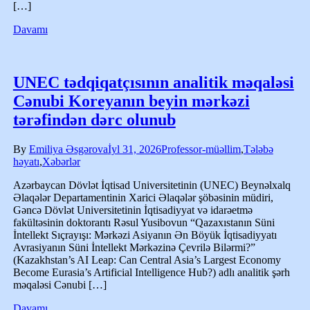
[…]
Davamı
UNEC tədqiqatçısının analitik məqaləsi
Cənubi Koreyanın beyin mərkəzi
tərəfindən dərc olunub
By
Emiliya Əsgərova
İyl 31, 2026
Professor-müəllim
,
Tələbə
həyatı
,
Xəbərlər
Azərbaycan Dövlət İqtisad Universitetinin (UNEC) Beynəlxalq
Əlaqələr Departamentinin Xarici Əlaqələr şöbəsinin müdiri,
Gəncə Dövlət Universitetinin İqtisadiyyat və idarəetmə
fakültəsinin doktorantı Rəsul Yusibovun “Qazaxıstanın Süni
İntellekt Sıçrayışı: Mərkəzi Asiyanın Ən Böyük İqtisadiyyatı
Avrasiyanın Süni İntellekt Mərkəzinə Çevrilə Bilərmi?”
(Kazakhstan’s AI Leap: Can Central Asia’s Largest Economy
Become Eurasia’s Artificial Intelligence Hub?) adlı analitik şərh
məqaləsi Cənubi […]
Davamı