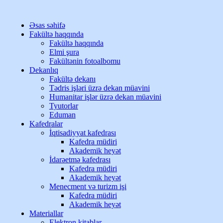
Əsas səhifə
Fakültə haqqında
Fakültə haqqında
Elmi şura
Fakültənin fotoalbomu
Dekanlıq
Fakültə dekanı
Tədris işləri üzrə dekan müavini
Humanitar işlər üzrə dekan müavini
Tyutorlar
Eduman
Kafedralar
İqtisadiyyat kafedrası
Kafedra müdiri
Akademik heyət
İdarəetmə kafedrası
Kafedra müdiri
Akademik heyət
Menecment və turizm işi
Kafedra müdiri
Akademik heyət
Materiallar
Elektron kitablar