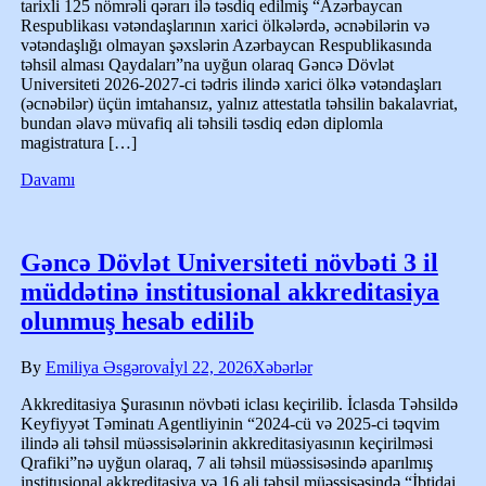
tarixli 125 nömrəli qərarı ilə təsdiq edilmiş “Azərbaycan
Respublikası vətəndaşlarının xarici ölkələrdə, əcnəbilərin və
vətəndaşlığı olmayan şəxslərin Azərbaycan Respublikasında
təhsil alması Qaydaları”na uyğun olaraq Gəncə Dövlət
Universiteti 2026-2027-ci tədris ilində xarici ölkə vətəndaşları
(əcnəbilər) üçün imtahansız, yalnız attestatla təhsilin bakalavriat,
bundan əlavə müvafiq ali təhsili təsdiq edən diplomla
magistratura […]
Davamı
Gəncə Dövlət Universiteti növbəti 3 il
müddətinə institusional akkreditasiya
olunmuş hesab edilib
By
Emiliya Əsgərova
İyl 22, 2026
Xəbərlər
Akkreditasiya Şurasının növbəti iclası keçirilib. İclasda Təhsildə
Keyfiyyət Təminatı Agentliyinin “2024-cü və 2025-ci təqvim
ilində ali təhsil müəssisələrinin akkreditasiyasının keçirilməsi
Qrafiki”nə uyğun olaraq, 7 ali təhsil müəssisəsində aparılmış
institusional akkreditasiya və 16 ali təhsil müəssisəsində “İbtidai