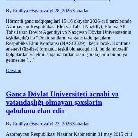
By
Emiliya Əsgərova
İyl 28, 2026
Xəbərlər
Hörmətli gənc tədqiqatçılar! 15-16 oktyabr 2026-cı il tarixlərində
Azərbaycan Respublikası Elm və Təhsil Nazirliyi, Elm və Ali
Təhsil üzrə Dövlət Agentliyi və Naxçıvan Dövlət Universitetinin
təşkilatçılığı ilə “Doktorantların və gənc tədqiqatçıların
Respublika Elmi Konfransı (NASCO29)” keçiriləcək. Konfrans
ənənəvi (üz-üzə) formatda təşkil olunacaqdır ki, bu da müxtəlif
bölgələrdən və elmi istiqamətlərdən olan iştirakçıların bir araya
gəlməsinə […]
Davamı
Gəncə Dövlət Universiteti əcnəbi və
vətəndaşlığı olmayan şəxslərin
qəbulunu elan edir
By
Emiliya Əsgərova
İyl 23, 2026
Xəbərlər
Azərbaycan Respublikası Nazirlər Kabinetinin 01 may 2015-ci il