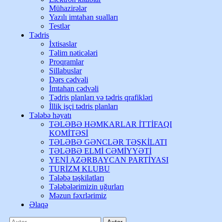
Mühazirələr
Yazılı imtahan sualları
Testlər
Tədris
İxtisaslar
Təlim nəticələri
Proqramlar
Sillabuslar
Dərs cədvəli
İmtahan cədvəli
Tədris planları və tədris qrafikləri
İllik işçi tədris planları
Tələbə həyatı
TƏLƏBƏ HƏMKARLAR İTTİFAQI
KOMİTƏSİ
TƏLƏBƏ GƏNCLƏR TƏŞKİLATI
TƏLƏBƏ ELMİ CƏMİYYƏTİ
YENİ AZƏRBAYCAN PARTİYASI
TURİZM KLUBU
Tələbə təşkilatları
Tələbələrimizin uğurları
Məzun fəxrlərimiz
Əlaqə