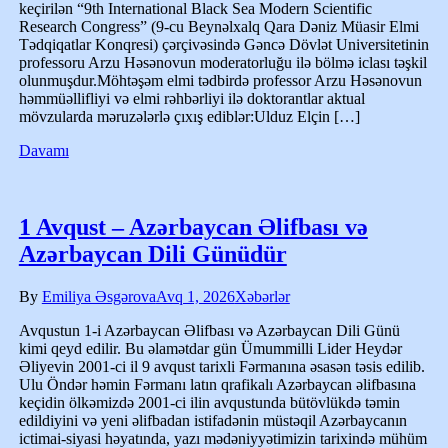
keçirilən “9th International Black Sea Modern Scientific
Research Congress” (9-cu Beynəlxalq Qara Dəniz Müasir Elmi
Tədqiqatlar Konqresi) çərçivəsində Gəncə Dövlət Universitetinin
professoru Arzu Həsənovun moderatorluğu ilə bölmə iclası təşkil
olunmuşdur.Möhtəşəm elmi tədbirdə professor Arzu Həsənovun
həmmüəllifliyi və elmi rəhbərliyi ilə doktorantlar aktual
mövzularda məruzələrlə çıxış ediblər:Ulduz Elçin […]
Davamı
1 Avqust – Azərbaycan Əlifbası və
Azərbaycan Dili Günüdür
By
Emiliya Əsgərova
Avq 1, 2026
Xəbərlər
Avqustun 1-i Azərbaycan Əlifbası və Azərbaycan Dili Günü
kimi qeyd edilir. Bu əlamətdar gün Ümummilli Lider Heydər
Əliyevin 2001-ci il 9 avqust tarixli Fərmanına əsasən təsis edilib.
Ulu Öndər həmin Fərmanı latın qrafikalı Azərbaycan əlifbasına
keçidin ölkəmizdə 2001-ci ilin avqustunda bütövlükdə təmin
edildiyini və yeni əlifbadan istifadənin müstəqil Azərbaycanın
ictimai-siyasi həyatında, yazı mədəniyyətimizin tarixində mühüm