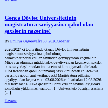
Gəncə Dövlət Universitetinin
magistratura səviyyəsinə qəbul olan
şəxslərin nəzərinə!
By
Emiliya Əsgərova
İyl 30, 2026
Xəbərlər
2026/2027-ci tədris ilində Gəncə Dövlət Universitetinin
magistratura səviyyəsinə qəbul olmuş
bakalavrlar portal.edu.az saytından qeydiyyatdan keçməlidir.
Müəyyən olunmuş müddətədək qeydiyyatdan keçməyən şəxslər
ixtisasa yerləşdirmədən imtina etməsi kimi qiymətləndirilərək
DİM tərəfindən qəbul olunmamış şəxs kimi hesab ediləcək və
barəsində qəbul əmri verilməyəck! Magistratura pilləsinə
qeydiyyatdan keçmə vaxtı 03.08.2026-cı il tarixdən 12.08.2026-
cı il tarix saat 18:00-a qədərdir. Portal.edu.az saytına aşağıdakı
sənədlərin yüklənməsi vacibdir: 1. Universitetə ödənişli əsaslarla
[…]
Davamı