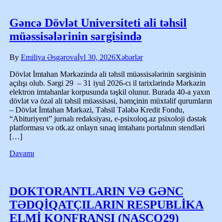
Gəncə Dövlət Universiteti ali təhsil
müəssisələrinin sərgisində
By
Emiliya Əsgərova
İyl 30, 2026
Xəbərlər
Dövlət İmtahan Mərkəzində ali təhsil müəssisələrinin sərgisinin
açılışı olub. Sərgi 29 – 31 iyul 2026-cı il tarixlərində Mərkəzin
elektron imtahanlar korpusunda təşkil olunur. Burada 40-a yaxın
dövlət və özəl ali təhsil müəssisəsi, həmçinin müxtəlif qurumların
– Dövlət İmtahan Mərkəzi, Təhsil Tələbə Kredit Fondu,
“Abituriyent” jurnalı redaksiyası, e-psixoloq.az psixoloji dəstək
platforması və otk.az onlayn sınaq imtahanı portalının stendləri
[…]
Davamı
DOKTORANTLARIN VƏ GƏNC
TƏDQİQATÇILARIN RESPUBLİKA
ELMİ KONFRANSI (NASCO29)