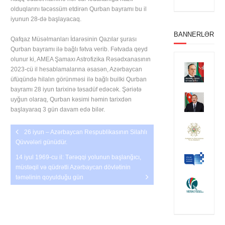
olduqlarını təcəssüm etdirən Qurban bayramı bu il
iyunun 28-də başlayacaq.
BANNERLƏR
Qafqaz Müsəlmanları İdarəsinin Qazılar şurası
Qurban bayramı ilə bağlı fətva verib. Fətvada qeyd
olunur ki, AMEA Şamaxı Astrofizika Rəsədxanasının
2023-cü il hesablamalarına əsasən, Azərbаycаn
üfüqündə hilalın görünməsi ilə bağlı builki Qurbаn
bаyrаmı 28 iyun tarixinə təsadüf edəcək. Şəriətə
uyğun olaraq, Qurban kəsimi həmin tarixdən
başlayaraq 3 gün davam edə bilər.
26 iyun – Azərbaycan Respublikasının Silahlı
Qüvvələri günüdür.
14 iyul 1969-cu il: Tərəqqi yolunun başlanğıcı,
müstəqil və qüdrətli Azərbaycan dövlətinin
təməlinin qoyulduğu gün