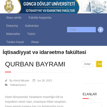
Əsas səhifə
Fakültə haqqında
Dekanlıq
Kafedralar
Materiallar
Tədris
Tələbə həyatı
Əlaqə
İqtisadiyyat və idarəetmə fakültəsi
QURBAN BAYRAMI
By
Könül Əlizadə
İyn 28, 2023
Kateqoriyasız
ELANLAR
islam dünyasında Yaradanın insanlığa lütf və
inayətinin rəmzi olan, insanların Allah sevgisini,
haqq-ədalət naminə hər cür fədakarlığa hazır