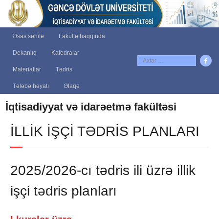
Əsas səhifə
Fakültə haqqında
Dekanlıq
Kafedralar
Materiallar
Tədris
Tələbə həyatı
Əlaqə
İqtisadiyyat və idarəetmə fakültəsi
İLLIK IŞÇI TƏDRIS PLANLARI
2025/2026-cı tədris ili üzrə illik
işçi tədris planları