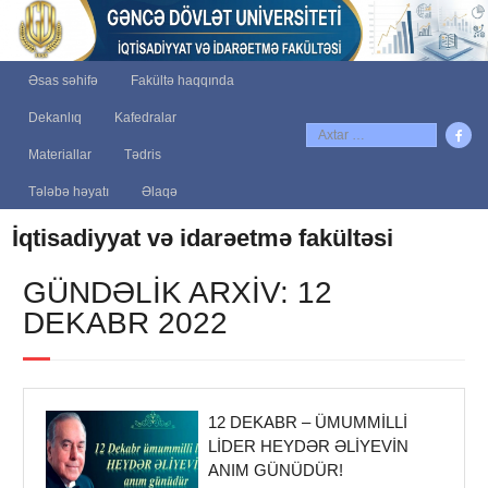
Əsas səhifə
Fakültə haqqında
Dekanlıq
Kafedralar
Materiallar
Tədris
Tələbə həyatı
Əlaqə
İqtisadiyyat və idarəetmə fakültəsi
GÜNDƏLIK ARXIV: 12
DEKABR 2022
12 DEKABR – ÜMUMMILLI
LIDER HEYDƏR ƏLIYEVIN
ANIM GÜNÜDÜR!