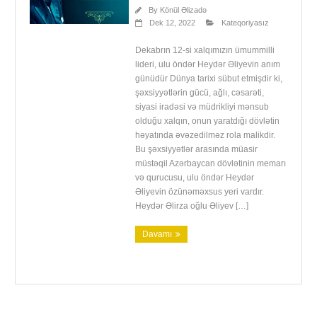
By
Könül Əlizadə
Dek 12, 2022
Kateqoriyasız
Dekabrın 12-si xalqımızın ümummilli
lideri, ulu öndər Heydər Əliyevin anım
günüdür Dünya tarixi sübut etmişdir ki,
şəxsiyyətlərin gücü, ağlı, cəsarəti,
siyasi iradəsi və müdrikliyi mənsub
olduğu xalqın, onun yaratdığı dövlətin
həyatında əvəzedilməz rola malikdir.
Bu şəxsiyyətlər arasında müasir
müstəqil Azərbaycan dövlətinin memarı
və qurucusu, ulu öndər Heydər
Əliyevin özünəməxsus yeri vardır.
Heydər Əlirza oğlu Əliyev […]
Davamı