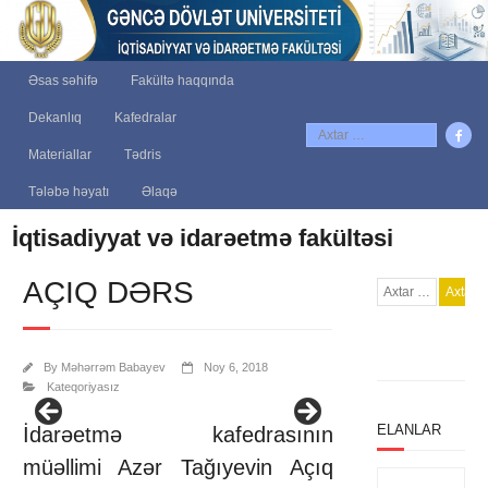
Əsas səhifə
Fakültə haqqında
Dekanlıq
Kafedralar
Materiallar
Tədris
Tələbə həyatı
Əlaqə
İqtisadiyyat və idarəetmə fakültəsi
AÇIQ DƏRS
By
Məhərrəm Babayev
Noy 6, 2018
Kateqoriyasız
ELANLAR
İdarəetmə kafedrasının
müəllimi Azər Tağıyevin Açıq