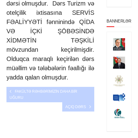
dərsi olmuşdur. Dərs Turizm və
otelçilik ixtisasına SERVİS
FƏALİYYƏTİ fənninində QİDA
BANNERLƏR
VƏ İÇKİ ŞÖBƏSİNDƏ
XİDMƏTİN TƏŞKİLİ
mövzundan keçirilmişdir.
Olduqca maraqlı keçirilən dərs
müəllim və tələbələrin fəallığı ilə
yadda qalan olmuşdur.
FAKÜLTƏ RƏHBƏRİMİZİN DAHA BİR
UĞURU
AÇIQ DƏRS