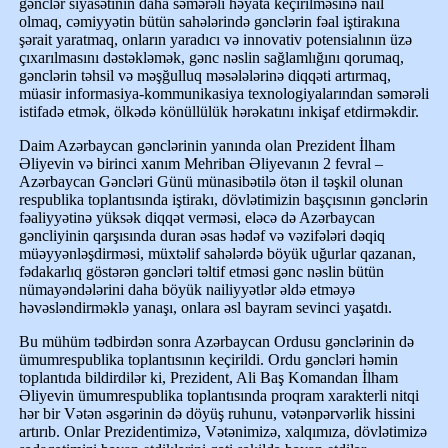
gənclər siyasətinin daha səmərəli həyata keçirilməsinə nail
olmaq, cəmiyyətin bütün sahələrində gənclərin fəal iştirakına
şərait yaratmaq, onların yaradıcı və innovativ potensialının üzə
çıxarılmasını dəstəkləmək, gənc nəslin sağlamlığını qorumaq,
gənclərin təhsil və məşğulluq məsələlərinə diqqəti artırmaq,
müasir informasiya-kommunikasiya texnologiyalarından səmərəli
istifadə etmək, ölkədə könüllülük hərəkatını inkişaf etdirməkdir.
Daim Azərbaycan gənclərinin yanında olan Prezident İlham
Əliyevin və birinci xanım Mehriban Əliyevanın 2 fevral –
Azərbaycan Gəncləri Günü münasibətilə ötən il təşkil olunan
respublika toplantısında iştirakı, dövlətimizin başçısının gənclərin
fəaliyyətinə yüksək diqqət verməsi, eləcə də Azərbaycan
gəncliyinin qarşısında duran əsas hədəf və vəzifələri dəqiq
müəyyənləşdirməsi, müxtəlif sahələrdə böyük uğurlar qazanan,
fədakarlıq göstərən gəncləri təltif etməsi gənc nəslin bütün
nümayəndələrini daha böyük nailiyyətlər əldə etməyə
həvəsləndirməklə yanaşı, onlara əsl bayram sevinci yaşatdı.
Bu mühüm tədbirdən sonra Azərbaycan Ordusu gənclərinin də
ümumrespublika toplantısının keçirildi. Ordu gəncləri həmin
toplantıda bildirdilər ki, Prezident, Ali Baş Komandan İlham
Əliyevin ümumrespublika toplantısında proqram xarakterli nitqi
hər bir Vətən əsgərinin də döyüş ruhunu, vətənpərvərlik hissini
artırıb. Onlar Prezidentimizə, Vətənimizə, xalqımıza, dövlətimizə