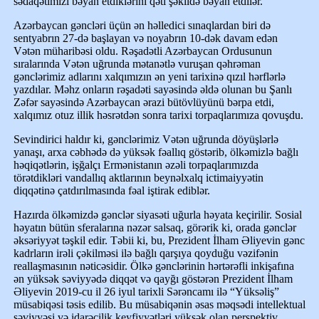
sədaqətimizi bəyan etdiklərini qəti şəkildə bəyan etdilər.
Azərbaycan gəncləri üçün ən həlledici sınaqlardan biri də
sentyabrın 27-də başlayan və noyabrın 10-dək davam edən
Vətən müharibəsi oldu. Rəşadətli Azərbaycan Ordusunun
sıralarında Vətən uğrunda mətanətlə vuruşan qəhrəman
gənclərimiz adlarını xalqımızın ən yeni tarixinə qızıl hərflərlə
yazdılar. Məhz onların rəşadəti sayəsində əldə olunan bu Şanlı
Zəfər sayəsində Azərbaycan ərazi bütövlüyünü bərpa etdi,
xalqımız otuz illik həsrətdən sonra tarixi torpaqlarımıza qovuşdu.
Sevindirici haldır ki, gənclərimiz Vətən uğrunda döyüşlərlə
yanaşı, arxa cəbhədə də yüksək fəallıq göstərib, ölkəmizlə bağlı
həqiqətlərin, işğalçı Ermənistanın əzəli torpaqlarımızda
törətdikləri vandallıq aktlarının beynəlxalq ictimaiyyətin
diqqətinə çatdırılmasında fəal iştirak ediblər.
Hazırda ölkəmizdə gənclər siyasəti uğurla həyata keçirilir. Sosial
həyatın bütün sferalarına nəzər salsaq, görərik ki, orada gənclər
əksəriyyət təşkil edir. Təbii ki, bu, Prezident İlham Əliyevin gənc
kadrların irəli çəkilməsi ilə bağlı qarşıya qoyduğu vəzifənin
reallaşmasının nəticəsidir. Ölkə gənclərinin hərtərəfli inkişafına
ən yüksək səviyyədə diqqət və qayğı göstərən Prezident İlham
Əliyevin 2019-cu il 26 iyul tarixli Sərəncamı ilə “Yüksəliş”
müsabiqəsi təsis edilib. Bu müsabiqənin əsas məqsədi intellektual
səviyyəsi və idarəçilik keyfiyyətləri yüksək olan perspektiv