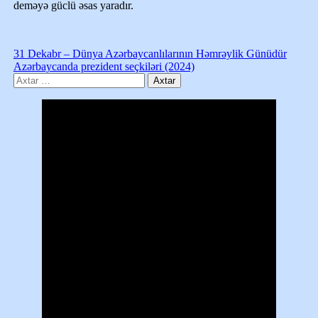
deməyə güclü əsas yaradır.
31 Dekabr – Dünya Azərbaycanlılarının Həmrəylik Günüdür
Azərbaycanda prezident seçkiləri (2024)