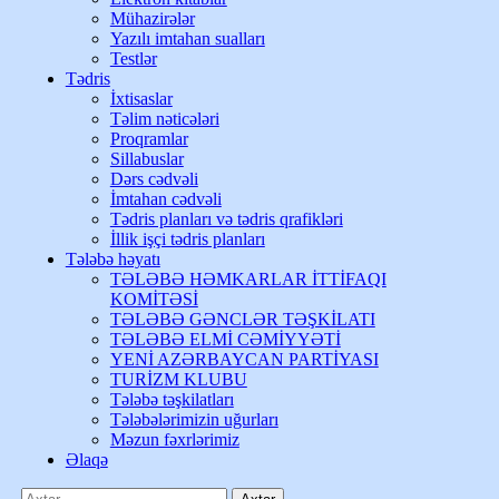
Mühazirələr
Yazılı imtahan sualları
Testlər
Tədris
İxtisaslar
Təlim nəticələri
Proqramlar
Sillabuslar
Dərs cədvəli
İmtahan cədvəli
Tədris planları və tədris qrafikləri
İllik işçi tədris planları
Tələbə həyatı
TƏLƏBƏ HƏMKARLAR İTTİFAQI
KOMİTƏSİ
TƏLƏBƏ GƏNCLƏR TƏŞKİLATI
TƏLƏBƏ ELMİ CƏMİYYƏTİ
YENİ AZƏRBAYCAN PARTİYASI
TURİZM KLUBU
Tələbə təşkilatları
Tələbələrimizin uğurları
Məzun fəxrlərimiz
Əlaqə