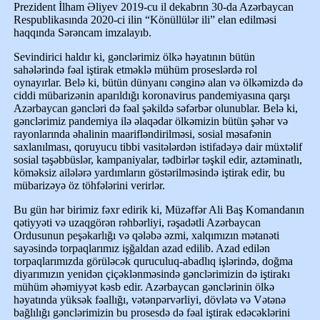
Prezident İlham Əliyev 2019-cu il dekabrın 30-da Azərbaycan
Respublikasında 2020-ci ilin “Könüllülər ili” elan edilməsi
haqqında Sərəncam imzalayıb.
Sevindirici haldır ki, gənclərimiz ölkə həyatının bütün
sahələrində fəal iştirak etməklə mühüm proseslərdə rol
oynayırlar. Belə ki, bütün dünyanı cənginə alan və ölkəmizdə də
ciddi mübarizənin aparıldığı koronavirus pandemiyasına qarşı
Azərbaycan gəncləri də fəal şəkildə səfərbər olunublar. Belə ki,
gənclərimiz pandemiya ilə əlaqədar ölkəmizin bütün şəhər və
rayonlarında əhalinin maarifləndirilməsi, sosial məsafənin
saxlanılması, qoruyucu tibbi vasitələrdən istifadəyə dair müxtəlif
sosial təşəbbüslər, kampaniyalar, tədbirlər təşkil edir, aztəminatlı,
köməksiz ailələrə yardımların göstərilməsində iştirak edir, bu
mübarizəyə öz töhfələrini verirlər.
Bu gün hər birimiz fəxr edirik ki, Müzəffər Ali Baş Komandanın
qətiyyəti və uzaqgörən rəhbərliyi, rəşadətli Azərbaycan
Ordusunun peşəkarlığı və qələbə əzmi, xalqımızın mətanəti
sayəsində torpaqlarımız işğaldan azad edilib. Azad edilən
torpaqlarımızda görüləcək quruculuq-abadlıq işlərində, doğma
diyarımızın yenidən çiçəklənməsində gənclərimizin də iştirakı
mühüm əhəmiyyət kəsb edir. Azərbaycan gənclərinin ölkə
həyatında yüksək fəallığı, vətənpərvərliyi, dövlətə və Vətənə
bağlılığı gənclərimizin bu prosesdə də fəal iştirak edəcəklərini