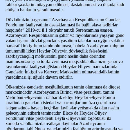
rəhbər şəxslərin müəyyən edilməsi, dəstəklənməsi və ölkədə kadr
ehtiyatı bankının yaradılmasıdır.
Dövlətimizin başçısının “Azərbaycan Respublikasının Gənclər
Fondunun fəaliyyətinin dəstəklənməsi ilə bağlı əlavə tədbirlər
haqqında” 2019-cu il 1 oktyabr tarixli Sərəncamına əsasən,
Azərbaycan Respublikasının şəhər və rayonlarında yaşayan gənc
vətəndaşların dövlət gənclər siyasətinin tələblərinə uyğun şəkildə
hərtərəfli inkişafının təmin olunması, habelə Azərbaycan xalqının
ümummilli lideri Heydər Əliyevin dövlətçilik fəlsəfəsini,
azərbaycançılıq məfkurəsini gənc nəslin daha dərindən
mənimsəməsi işinə töhfə verilməsi məqsədilə ölkəmizin şəhər və
rayonlarında fəaliyyət göstərən Heydər Əliyev mərkəzlərində
Gənclərin İnkişaf və Karyera Mərkəzinin nümayəndəliklərinin
yaradılması işi uğurla davam etdirilir.
Ölkəmizdə gənclərin məşğulluğunun təmin olunması da diqqət
mərkəzindədir. Azərbaycanın Birinci vitse-prezidenti xanım
Mehriban Əliyevanın rəhbərlik etdiyi Heydər Əliyev Fondu
tərəfindən gənclərin istedad və bacarıqlarının üzə çıxarılması
istiqamətində həyata keçirilən layihələr yetişməkdə olan nəslin
gələcəyinin etibarlı təminatıdır. Eləcə də Heydər Əliyev
Fondunun vitse-prezidenti Leyla Əliyevanın təşəbbüsü ilə
xaricdə və ölkəmizdə reallaşan layihələr Azərbaycanın
uğurlarının təbliğində, gənclərimizin fəallığının artırılmasında və