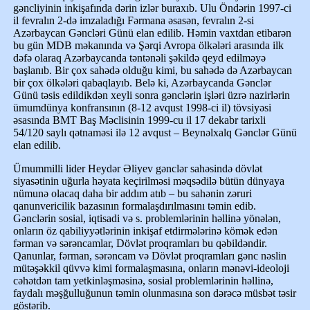
gəncliyinin inkişafında dərin izlər buraxıb. Ulu Öndərin 1997-ci
il fevralın 2-də imzaladığı Fərmana əsasən, fevralın 2-si
Azərbaycan Gəncləri Günü elan edilib. Həmin vaxtdan etibarən
bu gün MDB məkanında və Şərqi Avropa ölkələri arasında ilk
dəfə olaraq Azərbaycanda təntənəli şəkildə qeyd edilməyə
başlanıb. Bir çox sahədə olduğu kimi, bu sahədə də Azərbaycan
bir çox ölkələri qabaqlayıb. Belə ki, Azərbaycanda Gənclər
Günü təsis edildikdən xeyli sonra gənclərin işləri üzrə nazirlərin
ümumdünya konfransının (8-12 avqust 1998-ci il) tövsiyəsi
əsasında BMT Baş Məclisinin 1999-cu il 17 dekabr tarixli
54/120 saylı qətnaməsi ilə 12 avqust – Beynəlxalq Gənclər Günü
elan edilib.
Ümummilli lider Heydər Əliyev gənclər sahəsində dövlət
siyasətinin uğurla həyata keçirilməsi məqsədilə bütün dünyaya
nümunə olacaq daha bir addım atıb – bu sahənin zəruri
qanunvericilik bazasının formalaşdırılmasını təmin edib.
Gənclərin sosial, iqtisadi və s. problemlərinin həllinə yönələn,
onların öz qabiliyyətlərinin inkişaf etdirmələrinə kömək edən
fərman və sərəncamlar, Dövlət proqramları bu qəbildəndir.
Qanunlar, fərman, sərəncam və Dövlət proqramları gənc nəslin
mütəşəkkil qüvvə kimi formalaşmasına, onların mənəvi-ideoloji
cəhətdən tam yetkinləşməsinə, sosial problemlərinin həllinə,
faydalı məşğulluğunun təmin olunmasına son dərəcə müsbət təsir
göstərib.