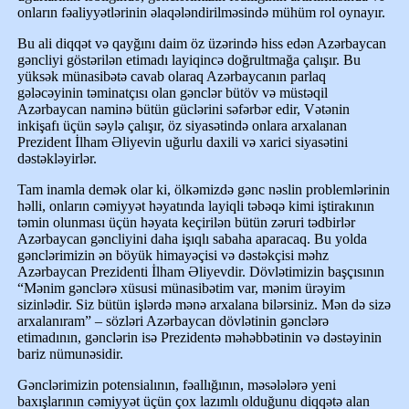
onların fəaliyyətlərinin əlaqələndirilməsində mühüm rol oynayır.
Bu ali diqqət və qayğını daim öz üzərində hiss edən Azərbaycan
gəncliyi göstərilən etimadı layiqincə doğrultmağa çalışır. Bu
yüksək münasibətə cavab olaraq Azərbaycanın parlaq
gələcəyinin təminatçısı olan gənclər bütöv və müstəqil
Azərbaycan naminə bütün güclərini səfərbər edir, Vətənin
inkişafı üçün səylə çalışır, öz siyasətində onlara arxalanan
Prezident İlham Əliyevin uğurlu daxili və xarici siyasətini
dəstəkləyirlər.
Tam inamla demək olar ki, ölkəmizdə gənc nəslin problemlərinin
həlli, onların cəmiyyət həyatında layiqli təbəqə kimi iştirakının
təmin olunması üçün həyata keçirilən bütün zəruri tədbirlər
Azərbaycan gəncliyini daha işıqlı sabaha aparacaq. Bu yolda
gənclərimizin ən böyük himayəçisi və dəstəkçisi məhz
Azərbaycan Prezidenti İlham Əliyevdir. Dövlətimizin başçısının
“Mənim gənclərə xüsusi münasibətim var, mənim ürəyim
sizinlədir. Siz bütün işlərdə mənə arxalana bilərsiniz. Mən də sizə
arxalanıram” – sözləri Azərbaycan dövlətinin gənclərə
etimadının, gənclərin isə Prezidentə məhəbbətinin və dəstəyinin
bariz nümunəsidir.
Gənclərimizin potensialının, fəallığının, məsələlərə yeni
baxışlarının cəmiyyət üçün çox lazımlı olduğunu diqqətə alan