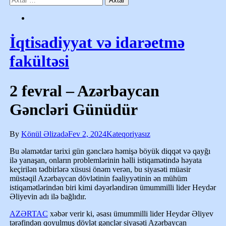
İqtisadiyyat və idarəetmə
fakültəsi
2 fevral – Azərbaycan
Gəncləri Günüdür
By
Könül Əlizadə
Fev 2, 2024
Kateqoriyasız
Bu əlamətdar tarixi gün gənclərə həmişə böyük diqqət və qayğı
ilə yanaşan, onların problemlərinin həlli istiqamətində həyata
keçirilən tədbirlərə xüsusi önəm verən, bu siyasəti müasir
müstəqil Azərbaycan dövlətinin fəaliyyətinin ən mühüm
istiqamətlərindən biri kimi dəyərləndirən ümummilli lider Heydər
Əliyevin adı ilə bağlıdır.
AZƏRTAC
xəbər verir ki, əsası ümummilli lider Heydər Əliyev
tərəfindən qoyulmuş dövlət gənclər siyasəti Azərbaycan