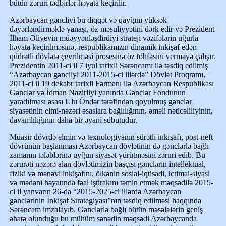
bütün zəruri tədbirlər həyata keçirilir.
Azərbaycan gəncliyi bu diqqət və qayğını yüksək
dəyərləndirməklə yanaşı, öz məsuliyyətini dərk edir və Prezident
İlham Əliyevin müəyyənləşdirdiyi strateji vəzifələrin uğurla
həyata keçirilməsinə, respublikamızın dinamik inkişaf edən
qüdrətli dövlətə çevrilməsi prosesinə öz töhfəsini verməyə çalışır.
Prezidentin 2011-ci il 7 iyul tarixli Sərəncamı ilə təsdiq edilmiş
“Azərbaycan gəncliyi 2011-2015-ci illərdə” Dövlət Proqramı,
2011-ci il 19 dekabr tarixli Fərmanı ilə Azərbaycan Respublikası
Gənclər və İdman Nazirliyi yanında Gənclər Fondunun
yaradılması əsası Ulu Öndər tərəfindən qoyulmuş gənclər
siyasətinin elmi-nəzəri əsaslara bağlılığının, əməli nəticəliliyinin,
davamlılığının daha bir əyani sübutudur.
Müasir dövrdə elmin və texnologiyanın sürətli inkişafı, post-neft
dövrünün başlanması Azərbaycan dövlətinin də gənclərlə bağlı
zamanın tələblərinə uyğun siyasət yürütməsini zəruri edib. Bu
zərurəti nəzərə alan dövlətimizin başçısı gənclərin intellektual,
fiziki və mənəvi inkişafını, ölkənin sosial-iqtisadi, ictimai-siyasi
və mədəni həyatında fəal iştirakını təmin etmək məqsədilə 2015-
ci il yanvarın 26-da “2015-2025-ci illərdə Azərbaycan
gənclərinin İnkişaf Strategiyası”nın təsdiq edilməsi haqqında
Sərəncam imzalayıb. Gənclərlə bağlı bütün məsələlərin geniş
əhatə olunduğu bu mühüm sənədin məqsədi Azərbaycanda