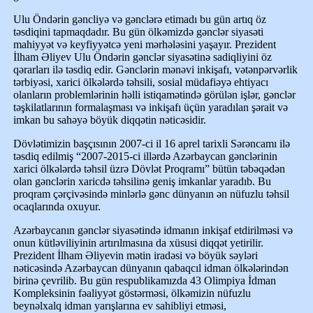
Ulu Öndərin gəncliyə və gənclərə etimadı bu gün artıq öz
təsdiqini tapmaqdadır. Bu gün ölkəmizdə gənclər siyasəti
mahiyyət və keyfiyyətcə yeni mərhələsini yaşayır. Prezident
İlham Əliyev Ulu Öndərin gənclər siyasətinə sadiqliyini öz
qərarları ilə təsdiq edir. Gənclərin mənəvi inkişafı, vətənpərvərlik
tərbiyəsi, xarici ölkələrdə təhsili, sosial müdafiəyə ehtiyacı
olanların problemlərinin həlli istiqamətində görülən işlər, gənclər
təşkilatlarının formalaşması və inkişafı üçün yaradılan şərait və
imkan bu sahəyə böyük diqqətin nəticəsidir.
Dövlətimizin başçısının 2007-ci il 16 aprel tarixli Sərəncamı ilə
təsdiq edilmiş “2007-2015-ci illərdə Azərbaycan gənclərinin
xarici ölkələrdə təhsil üzrə Dövlət Proqramı” bütün təbəqədən
olan gənclərin xaricdə təhsilinə geniş imkanlar yaradıb. Bu
proqram çərçivəsində minlərlə gənc dünyanın ən nüfuzlu təhsil
ocaqlarında oxuyur.
Azərbaycanın gənclər siyasətində idmanın inkişaf etdirilməsi və
onun kütləviliyinin artırılmasına da xüsusi diqqət yetirilir.
Prezident İlham Əliyevin mətin iradəsi və böyük səyləri
nəticəsində Azərbaycan dünyanın qabaqcıl idman ölkələrindən
birinə çevrilib. Bu gün respublikamızda 43 Olimpiya İdman
Kompleksinin fəaliyyət göstərməsi, ölkəmizin nüfuzlu
beynəlxalq idman yarışlarına ev sahibliyi etməsi,