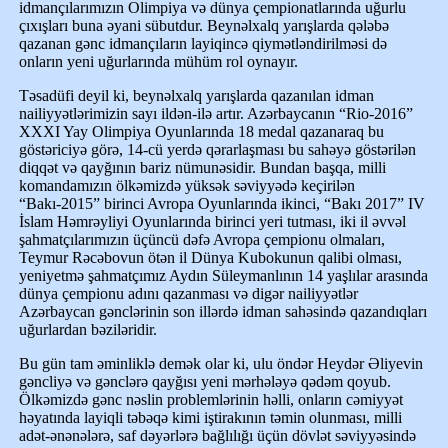
idmançılarımızın Olimpiya və dünya çempionatlarında uğurlu
çıxışları buna əyani sübutdur. Beynəlxalq yarışlarda qələbə
qazanan gənc idmançıların layiqincə qiymətləndirilməsi də
onların yeni uğurlarında mühüm rol oynayır.
Təsadüfi deyil ki, beynəlxalq yarışlarda qazanılan idman
nailiyyətlərimizin sayı ildən-ilə artır. Azərbaycanın “Rio-2016”
XXXI Yay Olimpiya Oyunlarında 18 medal qazanaraq bu
göstəriciyə görə, 14-cü yerdə qərarlaşması bu sahəyə göstərilən
diqqət və qayğının bariz nümunəsidir. Bundan başqa, milli
komandamızın ölkəmizdə yüksək səviyyədə keçirilən
“Bakı-2015” birinci Avropa Oyunlarında ikinci, “Bakı 2017” IV
İslam Həmrəyliyi Oyunlarında birinci yeri tutması, iki il əvvəl
şahmatçılarımızın üçüncü dəfə Avropa çempionu olmaları,
Teymur Rəcəbovun ötən il Dünya Kubokunun qalibi olması,
yeniyetmə şahmatçımız Aydın Süleymanlının 14 yaşlılar arasında
dünya çempionu adını qazanması və digər nailiyyətlər
Azərbaycan gənclərinin son illərdə idman sahəsində qazandıqları
uğurlardan bəziləridir.
Bu gün tam əminliklə demək olar ki, ulu öndər Heydər Əliyevin
gəncliyə və gənclərə qayğısı yeni mərhələyə qədəm qoyub.
Ölkəmizdə gənc nəslin problemlərinin həlli, onların cəmiyyət
həyatında layiqli təbəqə kimi iştirakının təmin olunması, milli
adət-ənənələrə, saf dəyərlərə bağlılığı üçün dövlət səviyyəsində