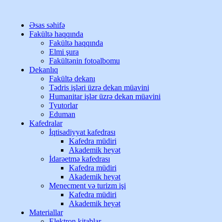
Əsas səhifə
Fakültə haqqında
Fakültə haqqında
Elmi şura
Fakültənin fotoalbomu
Dekanlıq
Fakültə dekanı
Tədris işləri üzrə dekan müavini
Humanitar işlər üzrə dekan müavini
Tyutorlar
Eduman
Kafedralar
İqtisadiyyat kafedrası
Kafedra müdiri
Akademik heyət
İdarəetmə kafedrası
Kafedra müdiri
Akademik heyət
Menecment və turizm işi
Kafedra müdiri
Akademik heyət
Materiallar
Elektron kitablar