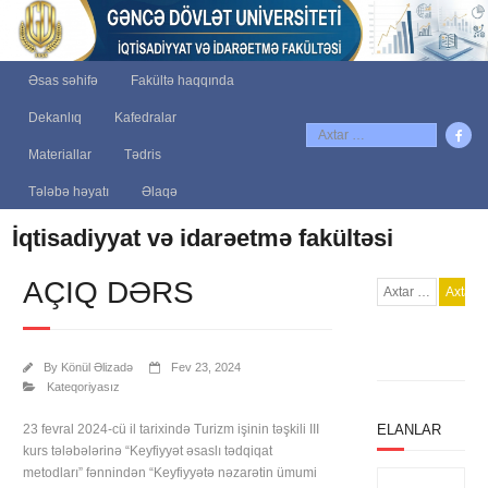
Əsas səhifə
Fakültə haqqında
Dekanlıq
Kafedralar
Materiallar
Tədris
Tələbə həyatı
Əlaqə
İqtisadiyyat və idarəetmə fakültəsi
AÇIQ DƏRS
By
Könül Əlizadə
Fev 23, 2024
Kateqoriyasız
23 fevral 2024-cü il tarixində Turizm işinin təşkili III
ELANLAR
kurs tələbələrinə “Keyfiyyət əsaslı tədqiqat
metodları” fənnindən “Keyfiyyətə nəzarətin ümumi