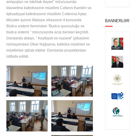
anlayışları və istehlak dəyəri” mövzusunda
İdarəetmə kafedrasının müəllimi Cəfərov Kamilin və
İqtisadiyyat kafedrasının müəllimi Cəfərova Aytac
Müzakir qızının Maliyyə ixtisasının II kursunda
BANNERLƏR
Büdcə sistemi fənnindən “Budcə quruculuğu və
büdcə sistemi ” mövzusunda acıq dərsləri keçirildi.
Dərslərdə dekan, ” Keyfiyyət və nəzarət” şöbəsinin
nümayəndəsi Ülkər Nağıyeva, kafedra müdirləri və
müəllimlər iştirak etdilər. Dərslərdə proyektordan
istifadə edildi.