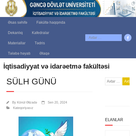
Əsas səhifə
Fakültə haqqında
Dekanlıq
Kafedralar
Materiallar
Tədris
Tələbə həyatı
Əlaqə
İqtisadiyyat və idarəetmə fakültəsi
SÜLH GÜNÜ
By
Könül Əlizadə
Sen 20, 2024
Kateqoriyasız
ELANLAR