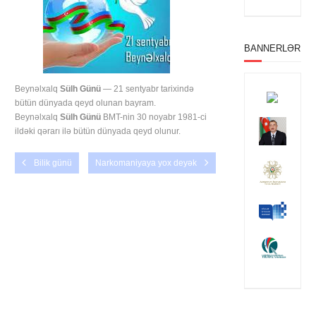
BANNERLƏR
Beynəlxalq
Sülh Günü
— 21 sentyabr tarixində
bütün dünyada qeyd olunan bayram.
Beynəlxalq
Sülh Günü
BMT-nin 30 noyabr 1981-ci
ildəki qərarı ilə bütün dünyada qeyd olunur.
Bilik günü
Narkomaniyaya yox deyək