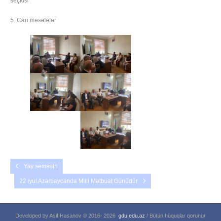
seçkisi
5. Cari məsələlər
Yay semestri
22 iyul Azərbaycanda Milli Mətbuat Günüdür
Developed by Asif Hasanov © 2016-
2026
gdu.edu.az
/ Bütün hüquqlar qorunur