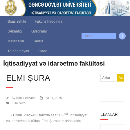
Əsas səhifə
Fakültə haqqında
Dekanlıq
Kafedralar
Materiallar
Tədris
Tələbə həyatı
Əlaqə
İqtisadiyyat və idarəetmə fakültəsi
ELMI ŞURA
By
Könül Əlizadə
İyl 21, 2025
Elmi şura
00
ELANLAR
21 iyun 2025-ci il tarixdə saat 13-
İqtisadiyyat
və idarəetmə fakültəsi Elmi Şurasının iclası oldu.