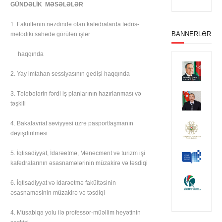
GÜNDƏLİK MƏSƏLƏLƏR
1. Fakültənin nəzdində olan kafedralarda tədris-
BANNERLƏR
metodiki sahədə görülən işlər
haqqında
2. Yay imtahan sessiyasının gedişi haqqında
3. Tələbələrin fərdi iş planlarının hazırlanması və
təşkili
4. Bakalavriat səviyyəsi üzrə pasportlaşmanın
dəyişdirilməsi
5. İqtisadiyyat, İdarəetmə, Menecment və turizm işi
kafedralarının əsasnamələrinin müzakirə və təsdiqi
6. İqtisadiyyat və idarəetmə fakültəsinin
əsasnaməsinin müzakirə və təsdiqi
4. Müsabiqə yolu ilə professor-müəllim heyətinin