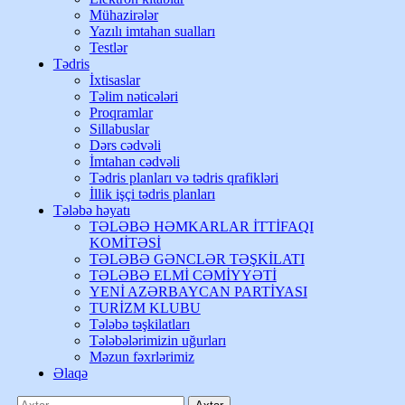
Mühazirələr
Yazılı imtahan sualları
Testlər
Tədris
İxtisaslar
Təlim nəticələri
Proqramlar
Sillabuslar
Dərs cədvəli
İmtahan cədvəli
Tədris planları və tədris qrafikləri
İllik işçi tədris planları
Tələbə həyatı
TƏLƏBƏ HƏMKARLAR İTTİFAQI
KOMİTƏSİ
TƏLƏBƏ GƏNCLƏR TƏŞKİLATI
TƏLƏBƏ ELMİ CƏMİYYƏTİ
YENİ AZƏRBAYCAN PARTİYASI
TURİZM KLUBU
Tələbə təşkilatları
Tələbələrimizin uğurları
Məzun fəxrlərimiz
Əlaqə