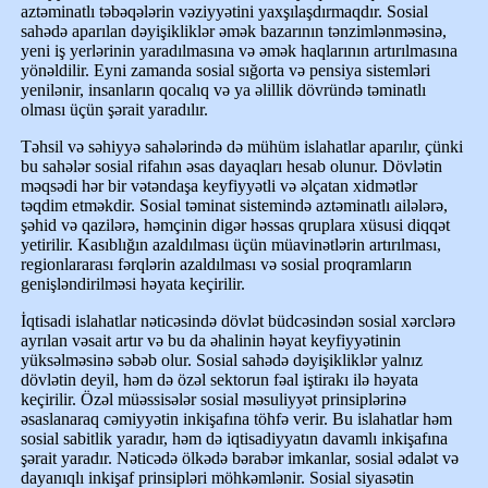
aztəminatlı təbəqələrin vəziyyətini yaxşılaşdırmaqdır. Sosial
sahədə aparılan dəyişikliklər əmək bazarının tənzimlənməsinə,
yeni iş yerlərinin yaradılmasına və əmək haqlarının artırılmasına
yönəldilir. Eyni zamanda sosial sığorta və pensiya sistemləri
yenilənir, insanların qocalıq və ya əlillik dövründə təminatlı
olması üçün şərait yaradılır.
Təhsil və səhiyyə sahələrində də mühüm islahatlar aparılır, çünki
bu sahələr sosial rifahın əsas dayaqları hesab olunur. Dövlətin
məqsədi hər bir vətəndaşa keyfiyyətli və əlçatan xidmətlər
təqdim etməkdir. Sosial təminat sistemində aztəminatlı ailələrə,
şəhid və qazilərə, həmçinin digər həssas qruplara xüsusi diqqət
yetirilir. Kasıblığın azaldılması üçün müavinətlərin artırılması,
regionlararası fərqlərin azaldılması və sosial proqramların
genişləndirilməsi həyata keçirilir.
İqtisadi islahatlar nəticəsində dövlət büdcəsindən sosial xərclərə
ayrılan vəsait artır və bu da əhalinin həyat keyfiyyətinin
yüksəlməsinə səbəb olur. Sosial sahədə dəyişikliklər yalnız
dövlətin deyil, həm də özəl sektorun fəal iştirakı ilə həyata
keçirilir. Özəl müəssisələr sosial məsuliyyət prinsiplərinə
əsaslanaraq cəmiyyətin inkişafına töhfə verir. Bu islahatlar həm
sosial sabitlik yaradır, həm də iqtisadiyyatın davamlı inkişafına
şərait yaradır. Nəticədə ölkədə bərabər imkanlar, sosial ədalət və
dayanıqlı inkişaf prinsipləri möhkəmlənir. Sosial siyasətin