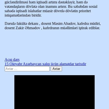
gücləndirilməsi həm iqtisadi artımı dəstəkləyir, həm də
vətəndaşların dövlətə olan inamını artırır. Bu səbəbdən sosial
sahədə iqtisadi islahatlar müasir dövrdə dövlətin prioritet
istiqamətlərindən biridir.
Dərsdə fakültə dekanı , dosent Məsim Abadov, kafedra müdiri,
dosent Zakir Əhmədov , kafedranın müəllimləri iştirak ediblər.
Açıq dərs
15 Oktyabr Azərbaycan xalqı üçün əlamətdar tarixdir