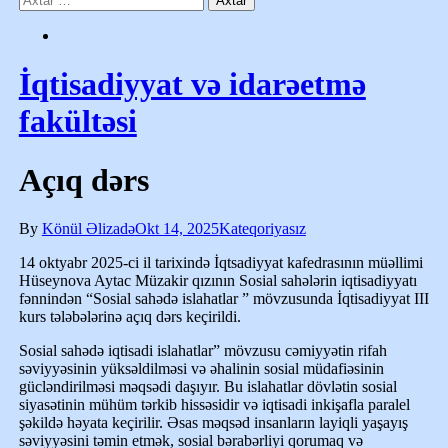
İqtisadiyyat və idarəetmə
fakültəsi
Açıq dərs
By
Könül Əlizadə
Okt 14, 2025
Kateqoriyasız
14 oktyabr 2025-ci il tarixində İqtsadiyyat kafedrasının müəllimi
Hüseynova Aytac Müzakir qızının Sosial sahələrin iqtisadiyyatı
fənnindən “Sosial sahədə islahatlar ” mövzusunda İqtisadiyyat III
kurs tələbələrinə açıq dərs keçirildi.
Sosial sahədə iqtisadi islahatlar” mövzusu cəmiyyətin rifah
səviyyəsinin yüksəldilməsi və əhalinin sosial müdafiəsinin
gücləndirilməsi məqsədi daşıyır. Bu islahatlar dövlətin sosial
siyasətinin mühüm tərkib hissəsidir və iqtisadi inkişafla paralel
şəkildə həyata keçirilir. Əsas məqsəd insanların layiqli yaşayış
səviyyəsini təmin etmək, sosial bərabərliyi qorumaq və