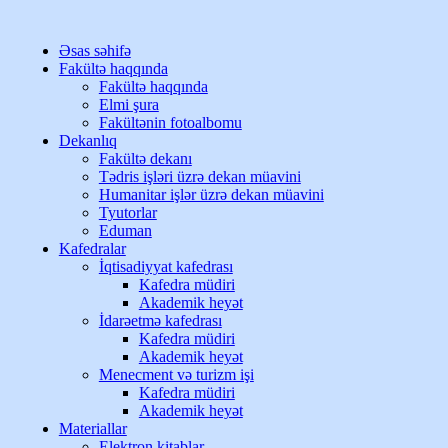
Əsas səhifə
Fakültə haqqında
Fakültə haqqında
Elmi şura
Fakültənin fotoalbomu
Dekanlıq
Fakültə dekanı
Tədris işləri üzrə dekan müavini
Humanitar işlər üzrə dekan müavini
Tyutorlar
Eduman
Kafedralar
İqtisadiyyat kafedrası
Kafedra müdiri
Akademik heyət
İdarəetmə kafedrası
Kafedra müdiri
Akademik heyət
Menecment və turizm işi
Kafedra müdiri
Akademik heyət
Materiallar
Elektron kitablar