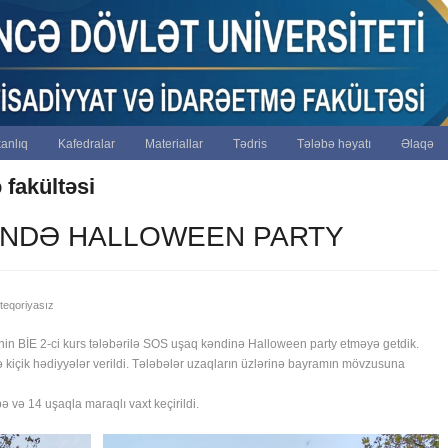
anlıq
Kafedralar
Materiallar
Tədris
Tələbə həyatı
Əlaqə
 fakültəsi
INDƏ HALLOWEEN PARTY
teqoriyasız
inin BİE 2-ci kurs tələbərilə SOS uşaq kəndinə Halloween party etməyə getdik.
rə kiçik hədiyyələr verildi. Tələbələr uzaqların üzlərinə bayramın mövzusuna
 və 14 uşaqla maraqlı vaxt keçirildi.