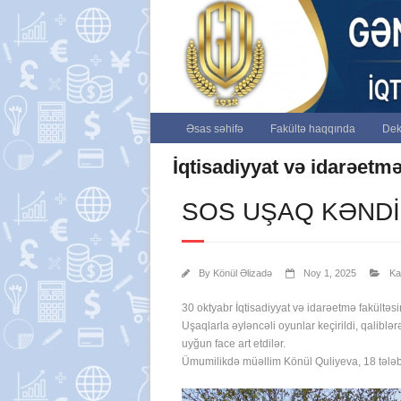
Əsas səhifə
Fakültə haqqında
Dek
İqtisadiyyat və idarəetmə
SOS UŞAQ KƏND
By
Könül Əlizadə
Noy 1, 2025
Ka
30 oktyabr İqtisadiyyat və idarəetmə fakültəs
Uşaqlarla əyləncəli oyunlar keçirildi, qaliblə
uyğun face art etdilər.
Ümumilikdə müəllim Könül Quliyeva, 18 tələbə