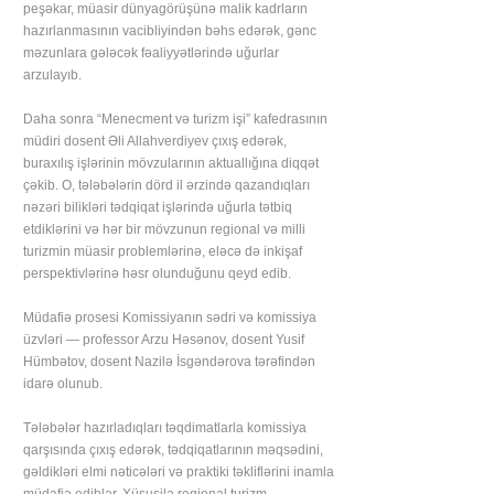
peşəkar, müasir dünyagörüşünə malik kadrların
hazırlanmasının vacibliyindən bəhs edərək, gənc
məzunlara gələcək fəaliyyətlərində uğurlar
arzulayıb.
Daha sonra “Menecment və turizm işi” kafedrasının
müdiri dosent Əli Allahverdiyev çıxış edərək,
buraxılış işlərinin mövzularının aktuallığına diqqət
çəkib. O, tələbələrin dörd il ərzində qazandıqları
nəzəri bilikləri tədqiqat işlərində uğurla tətbiq
etdiklərini və hər bir mövzunun regional və milli
turizmin müasir problemlərinə, eləcə də inkişaf
perspektivlərinə həsr olunduğunu qeyd edib.
Müdafiə prosesi Komissiyanın sədri və komissiya
üzvləri — professor Arzu Həsənov, dosent Yusif
Hümbətov, dosent Nazilə İsgəndərova tərəfindən
idarə olunub.
Tələbələr hazırladıqları təqdimatlarla komissiya
qarşısında çıxış edərək, tədqiqatlarının məqsədini,
gəldikləri elmi nəticələri və praktiki təkliflərini inamla