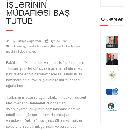
IŞLƏRININ
MÜDAFIƏSI BAŞ
TUTUB
BANNERLƏR
By
Emiliya Əsgərova
İyn 23, 2026
Dekanlıq
,
Fakültə haqqında
,
Kafedralar
,
Professor-
müəllim
,
Tələbə həyatı
Fakültənin “Menecment və turizm işi” kafedrasının
“Turizm işinin təşkili” ixtisası üzrə təhsil alan 4-cü
kurs tələbələrinin bakalavr dərəcəsi almaq üçün
hazırladıqları buraxılış işlərinin rəsmi müdafiəsi
uğurla baş tutub.
Tədbiri giriş sözü ilə açan fakültənin dekanı dosent
Məsim Abadov tələbələri və qonaqları
salamlayaraq, bu günün həm tələbələr, həm də
müəllimlər üçün çox qürurverici olduğunu
vurğulayıb. Dekan öz çıxışında ölkəmizdə turizm
sektorunun sürətli inkişafından və bu sahədə