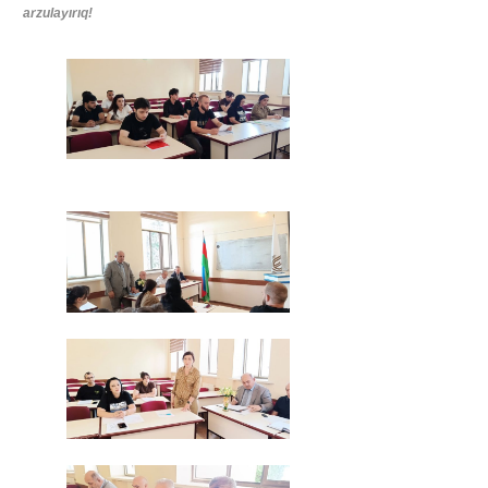
arzulayırıq!