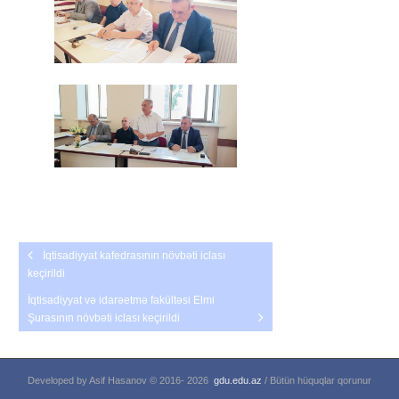
İqtisadiyyat kafedrasının növbəti iclası
keçirildi
İqtisadiyyat və idarəetmə fakültəsi Elmi
Şurasının növbəti iclası keçirildi
Developed by Asif Hasanov © 2016-
2026
gdu.edu.az
/ Bütün hüquqlar qorunur