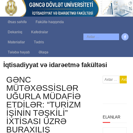
Əsas səhifə
Fakültə haqqında
Dekanlıq
Kafedralar
Materiallar
Tədris
Tələbə həyatı
Əlaqə
İqtisadiyyat və idarəetmə fakültəsi
GƏNC
MÜTƏXƏSSISLƏR
UĞURLA MÜDAFIƏ
ETDILƏR: “TURIZM
IŞININ TƏŞKILI”
ELANLAR
IXTISASI ÜZRƏ
BURAXILIŞ