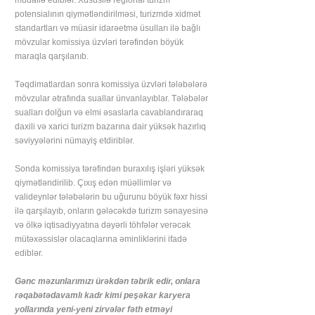
müdafiə ediblər. Xüsusilə regional turizm
potensialının qiymətləndirilməsi, turizmdə xidmət
standartları və müasir idarəetmə üsulları ilə bağlı
mövzular komissiya üzvləri tərəfindən böyük
maraqla qarşılanıb.
Təqdimatlardan sonra komissiya üzvləri tələbələrə
mövzular ətrafında suallar ünvanlayıblar. Tələbələr
sualları dolğun və elmi əsaslarla cavablandıraraq
daxili və xarici turizm bazarına dair yüksək hazırlıq
səviyyələrini nümayiş etdiriblər.
Sonda komissiya tərəfindən buraxılış işləri yüksək
qiymətləndirilib. Çıxış edən müəllimlər və
valideynlər tələbələrin bu uğurunu böyük fəxr hissi
ilə qarşılayıb, onların gələcəkdə turizm sənayesinə
və ölkə iqtisadiyyatına dəyərli töhfələr verəcək
mütəxəssislər olacaqlarına əminliklərini ifadə
ediblər.
Gənc məzunlarımızı ürəkdən təbrik edir, onlara
rəqabətədavamlı kadr kimi peşəkar karyera
yollarında yeni-yeni zirvələr fəth etməyi