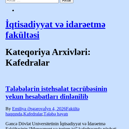
İqtisadiyyat və idarəetmə
fakültəsi
Kateqoriya Arxivləri:
Kafedralar
Tələbələrin istehsalat təcrübəsinin
yekun hesabatları dinlənilib
By
Emiliya Əsgərova
İyn 4, 2026
Fakültə
haqqında
,
Kafedralar
,
Tələbə həyatı
Gəncə Dövlət Universitetinin İqtisadiyyat və İdarəetmə
Fakültəsinin “Menecment və turizm işi” kafedrasında növbəti