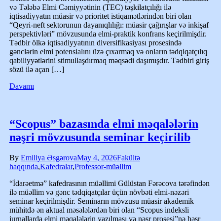
və Tələbə Elmi Cəmiyyətinin (TEC) təşkilatçılığı ilə
iqtisadiyyatın müasir və prioritet istiqamətlərindən biri olan
“Qeyri-neft sektorunun dayanıqlılığı: müasir çağırışlar və inkişaf
perspektivləri” mövzusunda elmi-praktik konfrans keçirilmişdir.
Tədbir ölkə iqtisadiyyatının diversifikasiyası prosesində
gənclərin elmi potensialını üzə çıxarmaq və onların tədqiqatçılıq
qabiliyyətlərini stimullaşdırmaq məqsədi daşımışdır. Tədbiri giriş
sözü ilə açan […]
Davamı
“Scopus” bazasında elmi məqalələrin
nəşri mövzusunda seminar keçirilib
By
Emiliya Əsgərova
May 4, 2026
Fakültə
haqqında
,
Kafedralar
,
Professor-müəllim
“İdarəetmə” kafedrasının müəllimi Gülüstan Fərəcova tərəfindən
ilə müəllim və gənc tədqiqatçılar üçün növbəti elmi-nəzəri
seminar keçirilmişdir. Seminarın mövzusu müasir akademik
mühitdə ən aktual məsələlərdən biri olan “Scopus indeksli
jurnallarda elmi məqalələrin yazılması və nəşr prosesi”nə həsr