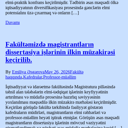
elmi-praktik konfrans keçirilmişdir. Tədbirin əsas məqsədi ölkə
iqtisadiyyatının diversifikasiyası prosesində gənclərin elmi
potensialını üzə çıxarmaq və onların […]
Davamı
Fakültəmizdə magistrantların
dissertasiya işlərinin ilkin müzakirəsi
keçirilib.
By
Emiliya Əsgərova
May 26, 2026
Fakültə
haqqında
,
Kafedralar
,
Professor-müəllim
İqtisadiyyat və idarəetmə fakültəsində Magistratura pilləsində
təhsil alan tələbələrin elmi-tədqiqat işlərinin keyfiyyətinin
artırılması və müdafiə prosesinə hazırlıq səviyyəsinin
yoxlanılması məqsədilə ilkin müzakirə mərhələsi keçirilmişdir.
Keçirilən görüşdə fakültə tərkibində fəaliyyət göstərən
kafedraların müdirləri, magistrantların elmi rəhbərləri və
professor-müəllim heyəti iştirak etmişlər. Görüşün əsas məqsədi
magistrantların dissertasiya işlərinin mövcud vəziyyətini
qiymətləndirmək və növbəti əsas müdafiə mərhələsinə keçid […]