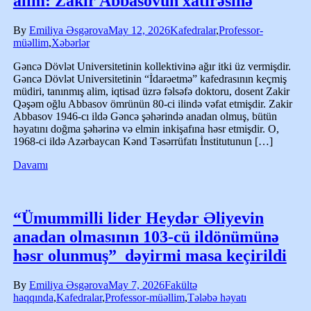
alim: Zakir Abbasovun xatirəsinə
By
Emiliya Əsgərova
May 12, 2026
Kafedralar
,
Professor-
müəllim
,
Xəbərlər
Gəncə Dövlət Universitetinin kollektivinə ağır itki üz vermişdir.
Gəncə Dövlət Universitetinin “İdarəetmə” kafedrasının keçmiş
müdiri, tanınmış alim, iqtisad üzrə fəlsəfə doktoru, dosent Zakir
Qəşəm oğlu Abbasov ömrünün 80-ci ilində vəfat etmişdir. Zakir
Abbasov 1946-cı ildə Gəncə şəhərində anadan olmuş, bütün
həyatını doğma şəhərinə və elmin inkişafına həsr etmişdir. O,
1968-ci ildə Azərbaycan Kənd Təsərrüfatı İnstitutunun […]
Davamı
“Ümummilli lider Heydər Əliyevin
anadan olmasının 103-cü ildönümünə
həsr olunmuş” dəyirmi masa keçirildi
By
Emiliya Əsgərova
May 7, 2026
Fakültə
haqqında
,
Kafedralar
,
Professor-müəllim
,
Tələbə həyatı