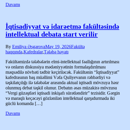
Davamı
İqtisadiyyat və idarəetmə fakültəsində
intellektual debata start verilir
By
Emiliya Əsgərova
May 19, 2026
Fakültə
haqqında
,
Kafedralar
,
Tələbə həyatı
Fakültəmizdə tələbələrin elmi-intellektual fəallığının artırılması
və onların diskussiya mədəniyyətinin formalaşdırılması
məqsədilə növbəti tədbir keçiriləcək. Fakültənin “İqtisadiyyat”
kafedrasının baş müəllimi Vəfa Quliyevanın rəhbərliyi və
təşkilatçılığı ilə tələbələr arasında aktual iqtisadi mövzuya həsr
olunmuş debat təşkil olunur. Debatın əsas müzakirə mövzusu
“Vergi güzəştləri iqtisadi inkişafı sürətləndirir” tezisidir. Gərgin
və maraqlı keçəcəyi gözlənilən intellektual qarşıdurmada iki
güclü komanda […]
Davamı