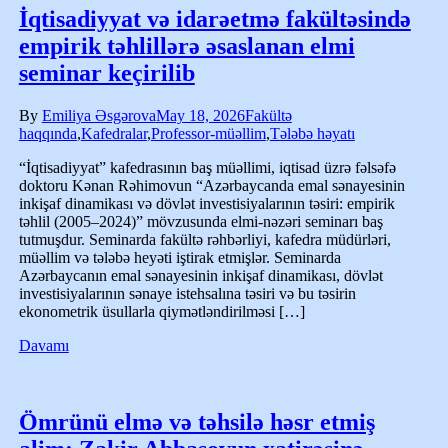
İqtisadiyyat və idarəetmə fakültəsində
empirik təhlillərə əsaslanan elmi
seminar keçirilib
By
Emiliya Əsgərova
May 18, 2026
Fakültə
haqqında
,
Kafedralar
,
Professor-müəllim
,
Tələbə həyatı
“İqtisadiyyat” kafedrasının baş müəllimi, iqtisad üzrə fəlsəfə
doktoru Kənan Rəhimovun “Azərbaycanda emal sənayesinin
inkişaf dinamikası və dövlət investisiyalarının təsiri: empirik
təhlil (2005–2024)” mövzusunda elmi-nəzəri seminarı baş
tutmuşdur. Seminarda fakültə rəhbərliyi, kafedra müdürləri,
müəllim və tələbə heyəti iştirak etmişlər. Seminarda
Azərbaycanın emal sənayesinin inkişaf dinamikası, dövlət
investisiyalarının sənaye istehsalına təsiri və bu təsirin
ekonometrik üsullarla qiymətləndirilməsi […]
Davamı
Ömrünü elmə və təhsilə həsr etmiş