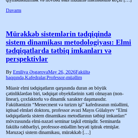
Davamı
Mürəkkəb sistemlərin tədqiqində
sistem dinamikası metodologiyası: Elmi
tədqiqatlarda tətbiq imkanları və
perspektivlər
By
Emiliya Əsgərova
May 26, 2026
Fakültə
haqqında
,
Kafedralar
,
Professor-müəllim
Müasir elmi tədqiqatların qarşısında duran ən böyük
çətinliklərdən biri, tədqiqat obyektlərinin xətti olmayan (non-
linear), çoxfaktorlu və dinamik xarakter daşımasıdır.
Fakültəmizin “Menecment və turizm işi” kafedrasının müəllimi,
iqtisad elmləri doktoru, professor əvəzi Mayıs Gülalıyev “Elmi
tədqiqatlarda sistem dinamikası metodlarının tətbiqi imkanları”
mövzusunda elmi-nəzəri seminar təşkil etmişdir. Seminarda
fakültə rəhbərliyi, professor-müəllim heyəti iştirak etmişlər.
Məruzəçi sistem dinamikası, mürəkkəb […]