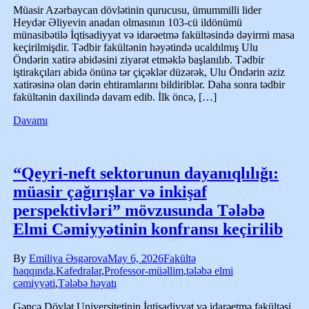
Müasir Azərbaycan dövlətinin qurucusu, ümummilli lider
Heydər Əliyevin anadan olmasının 103-cü ildönümü
münasibətilə İqtisadiyyat və idarəetmə fakültəsində dəyirmi masa
keçirilmişdir. Tədbir fakültənin həyətində ucaldılmış Ulu
Öndərin xatirə abidəsini ziyarət etməklə başlanılıb. Tədbir
iştirakçıları abidə önünə tər çiçəklər düzərək, Ulu Öndərin əziz
xatirəsinə olan dərin ehtiramlarını bildiriblər. Daha sonra tədbir
fakültənin daxilində davam edib. İlk öncə, […]
Davamı
“Qeyri-neft sektorunun dayanıqlılığı:
müasir çağırışlar və inkişaf
perspektivləri” mövzusunda Tələbə
Elmi Cəmiyyətinin konfransı keçirilib
By
Emiliya Əsgərova
May 6, 2026
Fakültə
haqqında
,
Kafedralar
,
Professor-müəllim
,
tələbə elmi
cəmiyyəti
,
Tələbə həyatı
Gəncə Dövlət Universitetinin İqtisadiyyat və idarəetmə fakültəsi