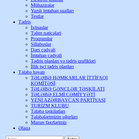
Mühazirələr
Yazılı imtahan sualları
Testlər
Tədris
İxtisaslar
Təlim nəticələri
Proqramlar
Sillabuslar
Dərs cədvəli
İmtahan cədvəli
Tədris planları və tədris qrafikləri
İllik işçi tədris planları
Tələbə həyatı
TƏLƏBƏ HƏMKARLAR İTTİFAQI
KOMİTƏSİ
TƏLƏBƏ GƏNCLƏR TƏŞKİLATI
TƏLƏBƏ ELMİ CƏMİYYƏTİ
YENİ AZƏRBAYCAN PARTİYASI
TURİZM KLUBU
Tələbə təşkilatları
Tələbələrimizin uğurları
Məzun fəxrlərimiz
Əlaqə