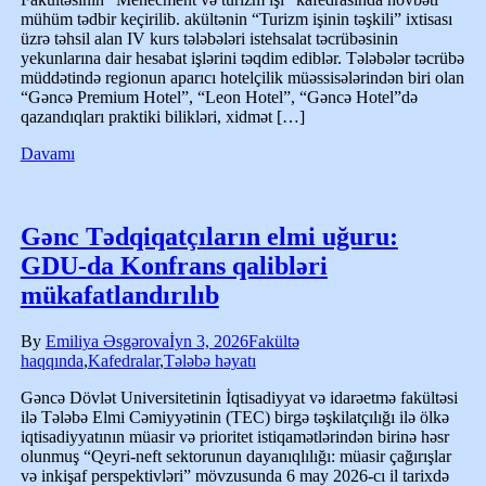
mühüm tədbir keçirilib. akültənin “Turizm işinin təşkili” ixtisası
üzrə təhsil alan IV kurs tələbələri istehsalat təcrübəsinin
yekunlarına dair hesabat işlərini təqdim ediblər. Tələbələr təcrübə
müddətində regionun aparıcı hotelçilik müəssisələrindən biri olan
“Gəncə Premium Hotel”, “Leon Hotel”, “Gəncə Hotel”də
qazandıqları praktiki bilikləri, xidmət […]
Davamı
Gənc Tədqiqatçıların elmi uğuru:
GDU-da Konfrans qalibləri
mükafatlandırılıb
By
Emiliya Əsgərova
İyn 3, 2026
Fakültə
haqqında
,
Kafedralar
,
Tələbə həyatı
Gəncə Dövlət Universitetinin İqtisadiyyat və idarəetmə fakültəsi
ilə Tələbə Elmi Cəmiyyətinin (TEC) birgə təşkilatçılığı ilə ölkə
iqtisadiyyatının müasir və prioritet istiqamətlərindən birinə həsr
olunmuş “Qeyri-neft sektorunun dayanıqlılığı: müasir çağırışlar
və inkişaf perspektivləri” mövzusunda 6 may 2026-cı il tarixdə