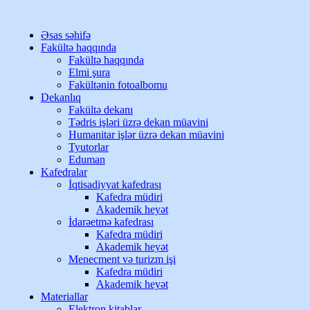
Əsas səhifə
Fakültə haqqında
Fakültə haqqında
Elmi şura
Fakültənin fotoalbomu
Dekanlıq
Fakültə dekanı
Tədris işləri üzrə dekan müavini
Humanitar işlər üzrə dekan müavini
Tyutorlar
Eduman
Kafedralar
İqtisadiyyat kafedrası
Kafedra müdiri
Akademik heyət
İdarəetmə kafedrası
Kafedra müdiri
Akademik heyət
Menecment və turizm işi
Kafedra müdiri
Akademik heyət
Materiallar
Elektron kitablar