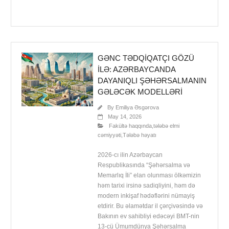
GƏNC TƏDQIQATÇI GÖZÜ
ILƏ: AZƏRBAYCANDA
DAYANIQLI ŞƏHƏRSALMANIN
GƏLƏCƏK MODELLƏRI
By
Emiliya Əsgərova
May 14, 2026
Fakültə haqqında
,
tələbə elmi
cəmiyyəti
,
Tələbə həyatı
2026-cı ilin Azərbaycan
Respublikasında “Şəhərsalma və
Memarlıq İli” elan olunması ölkəmizin
həm tarixi irsinə sadiqliyini, həm də
modern inkişaf hədəflərini nümayiş
etdirir. Bu əlamətdar il çərçivəsində və
Bakının ev sahibliyi edəcəyi BMT-nin
13-cü Ümumdünya Şəhərsalma