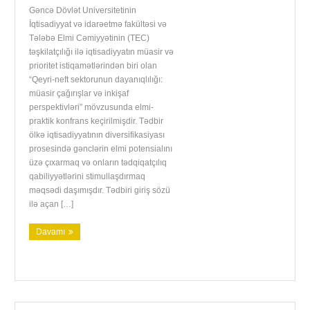
Gəncə Dövlət Universitetinin
İqtisadiyyat və idarəetmə fakültəsi və
Tələbə Elmi Cəmiyyətinin (TEC)
təşkilatçılığı ilə iqtisadiyyatın müasir və
prioritet istiqamətlərindən biri olan
“Qeyri-neft sektorunun dayanıqlılığı:
müasir çağırışlar və inkişaf
perspektivləri” mövzusunda elmi-
praktik konfrans keçirilmişdir. Tədbir
ölkə iqtisadiyyatının diversifikasiyası
prosesində gənclərin elmi potensialını
üzə çıxarmaq və onların tədqiqatçılıq
qabiliyyətlərini stimullaşdırmaq
məqsədi daşımışdır. Tədbiri giriş sözü
ilə açan […]
Davamı