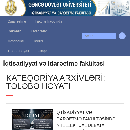
Əsas səhifə
Fakültə haqqında
Dekanlıq
Kafedralar
Materiallar
Tədris
Tələbə həyatı
Əlaqə
İqtisadiyyat və idarəetmə fakültəsi
KATEQORIYA ARXIVLƏRI:
TƏLƏBƏ HƏYATI
İQTISADIYYAT VƏ
IDARƏETMƏ FAKÜLTƏSINDƏ
INTELLEKTUAL DEBATA