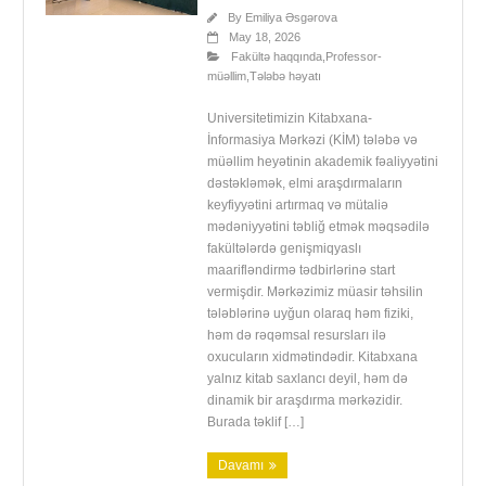
By
Emiliya Əsgərova
May 18, 2026
Fakültə haqqında
,
Professor-
müəllim
,
Tələbə həyatı
Universitetimizin Kitabxana-
İnformasiya Mərkəzi (KİM) tələbə və
müəllim heyətinin akademik fəaliyyətini
dəstəkləmək, elmi araşdırmaların
keyfiyyətini artırmaq və mütaliə
mədəniyyətini təbliğ etmək məqsədilə
fakültələrdə genişmiqyaslı
maarifləndirmə tədbirlərinə start
vermişdir. Mərkəzimiz müasir təhsilin
tələblərinə uyğun olaraq həm fiziki,
həm də rəqəmsal resursları ilə
oxucuların xidmətindədir. Kitabxana
yalnız kitab saxlancı deyil, həm də
dinamik bir araşdırma mərkəzidir.
Burada təklif […]
Davamı