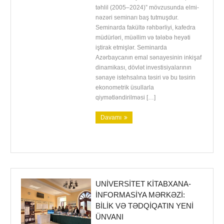
təhlil (2005–2024)” mövzusunda elmi-
nəzəri seminarı baş tutmuşdur.
Seminarda fakültə rəhbərliyi, kafedra
müdürləri, müəllim və tələbə heyəti
iştirak etmişlər. Seminarda
Azərbaycanın emal sənayesinin inkişaf
dinamikası, dövlət investisiyalarının
sənaye istehsalına təsiri və bu təsirin
ekonometrik üsullarla
qiymətləndirilməsi […]
Davamı
UNIVERSITET KITABXANA-
İNFORMASIYA MƏRKƏZI:
BILIK VƏ TƏDQIQATIN YENI
ÜNVANI