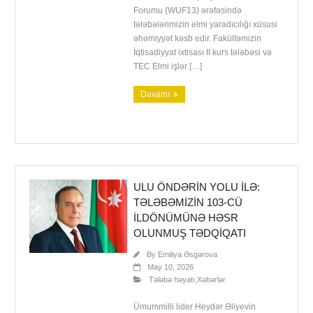
Forumu (WUF13) ərəfəsində
tələbələrimizin elmi yaradıcılığı xüsusi
əhəmiyyət kəsb edir. Fakültəmizin
İqtisadiyyat ixtisası II kurs tələbəsi və
TEC Elmi işlər […]
Davamı
ULU ÖNDƏRIN YOLU ILƏ:
TƏLƏBƏMIZIN 103-CÜ
İLDÖNÜMÜNƏ HƏSR
OLUNMUŞ TƏDQIQATI
By
Emiliya Əsgərova
May 10, 2026
Tələbə həyatı
,
Xəbərlər
Ümummilli lider Heydər Əliyevin