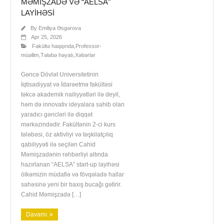
MƏMIŞZADƏ VƏ “AELSA”
LAYIHƏSI
By
Emiliya Əsgərova
Apr 25, 2026
Fakültə haqqında
,
Professor-
müəllim
,
Tələbə həyatı
,
Xəbərlər
Gəncə Dövlət Universitetinin
İqtisadiyyat və İdarəetmə fakültəsi
təkcə akademik nailiyyətləri ilə deyil,
həm də innovativ ideyalara sahib olan
yaradıcı gəncləri ilə diqqət
mərkəzindədir. Fakültənin 2-ci kurs
tələbəsi, öz aktivliyi və təşkilatçılıq
qabiliyyəti ilə seçilən Cahid
Məmişzadənin rəhbərliyi altında
hazırlanan “AELSA” start-up layihəsi
ölkəmizin müdafiə və fövqəladə hallar
sahəsinə yeni bir baxış bucağı gətirir.
Cahid Məmişzadə […]
Davamı