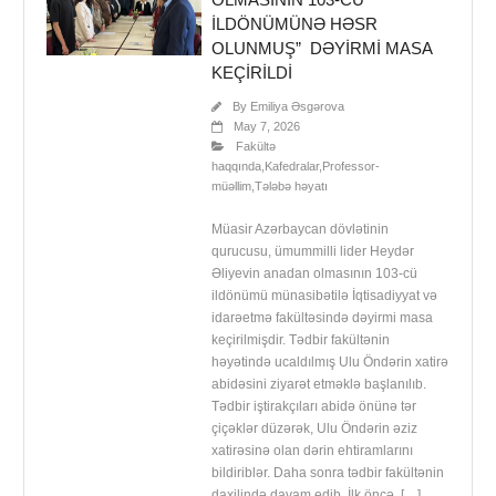
ILDÖNÜMÜNƏ HƏSR
OLUNMUŞ” DƏYIRMI MASA
KEÇIRILDI
By
Emiliya Əsgərova
May 7, 2026
Fakültə
haqqında
,
Kafedralar
,
Professor-
müəllim
,
Tələbə həyatı
Müasir Azərbaycan dövlətinin
qurucusu, ümummilli lider Heydər
Əliyevin anadan olmasının 103-cü
ildönümü münasibətilə İqtisadiyyat və
idarəetmə fakültəsində dəyirmi masa
keçirilmişdir. Tədbir fakültənin
həyətində ucaldılmış Ulu Öndərin xatirə
abidəsini ziyarət etməklə başlanılıb.
Tədbir iştirakçıları abidə önünə tər
çiçəklər düzərək, Ulu Öndərin əziz
xatirəsinə olan dərin ehtiramlarını
bildiriblər. Daha sonra tədbir fakültənin
daxilində davam edib. İlk öncə, […]