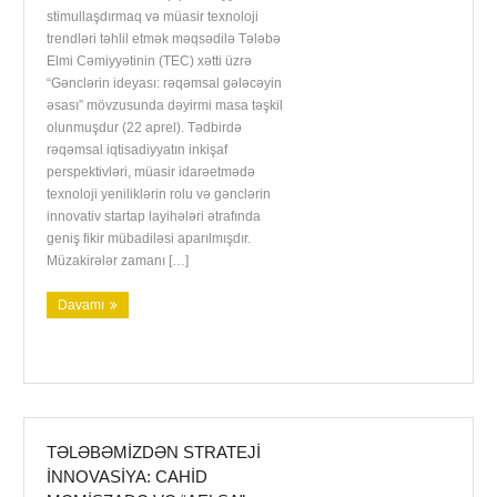
stimullaşdırmaq və müasir texnoloji
trendləri təhlil etmək məqsədilə Tələbə
Elmi Cəmiyyətinin (TEC) xətti üzrə
“Gənclərin ideyası: rəqəmsal gələcəyin
əsası” mövzusunda dəyirmi masa təşkil
olunmuşdur (22 aprel). Tədbirdə
rəqəmsal iqtisadiyyatın inkişaf
perspektivləri, müasir idarəetmədə
texnoloji yeniliklərin rolu və gənclərin
innovativ startap layihələri ətrafında
geniş fikir mübadiləsi aparılmışdır.
Müzakirələr zamanı […]
Davamı
TƏLƏBƏMIZDƏN STRATEJI
INNOVASIYA: CAHID