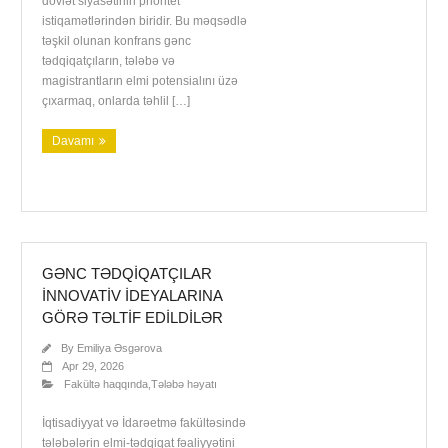
dövlət siyasətinin prioritet
istiqamətlərindən biridir. Bu məqsədlə
təşkil olunan konfrans gənc
tədqiqatçıların, tələbə və
magistrantların elmi potensialını üzə
çıxarmaq, onlarda təhlil […]
Davamı
GƏNC TƏDQIQATÇILAR
INNOVATIV IDEYALARINA
GÖRƏ TƏLTIF EDILDILƏR
By
Emiliya Əsgərova
Apr 29, 2026
Fakültə haqqında
,
Tələbə həyatı
İqtisadiyyat və İdarəetmə fakültəsində
tələbələrin elmi-tədqiqat fəaliyyətini