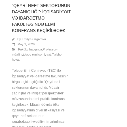
“QEYRI-NEFT SEKTORUNUN
DAYANIQLIĞI”: İQTISADIYYAT
VƏ IDARƏETMƏ
FAKÜLTƏSINDƏ ELMI
KONFRANS KEÇIRILƏCƏK
By
Emiliya Əsgərova
May 2, 2026
Fakültə haqqında
,
Professor-
müəllim
,
tələbə elmi cəmiyyəti
,
Tələbə
həyatı
Tələbə Elmi Cəmiyyəti (TEC) ilə
İqtisadiyyat və idarəetmə fakültəsinin
birgə təşkilatçılığı ilə “Qeyri-neft
sektorunun dayanıqlığı: Müasir
çağırışlar və inkişaf perspektivləri”
mövzusunda elmi-praktik konfrans
keçiriləcək. Müasir dövrdə ölkə
iqtisadiyyatının diversifikasiyası və
qeyri-neft sektorunun
rəqabətqabiliyyətliliyinin artırılması