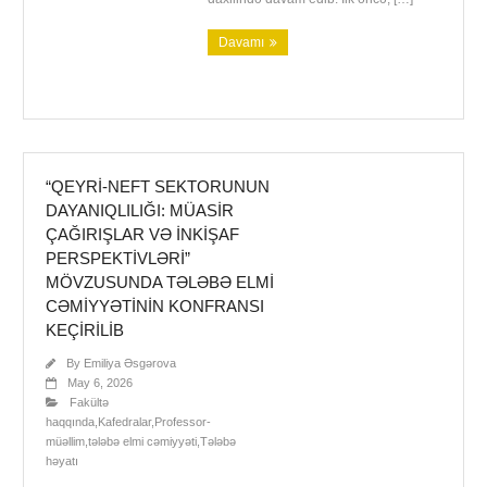
Davamı
“QEYRI-NEFT SEKTORUNUN
DAYANIQLILIĞI: MÜASIR
ÇAĞIRIŞLAR VƏ INKIŞAF
PERSPEKTIVLƏRI”
MÖVZUSUNDA TƏLƏBƏ ELMI
CƏMIYYƏTININ KONFRANSI
KEÇIRILIB
By
Emiliya Əsgərova
May 6, 2026
Fakültə
haqqında
,
Kafedralar
,
Professor-
müəllim
,
tələbə elmi cəmiyyəti
,
Tələbə
həyatı