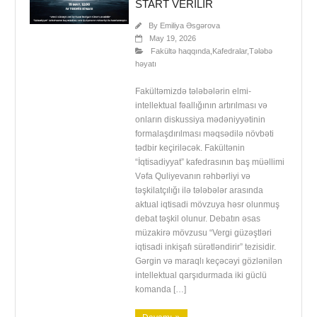
START VERILIR
By
Emiliya Əsgərova
May 19, 2026
Fakültə haqqında
,
Kafedralar
,
Tələbə
həyatı
Fakültəmizdə tələbələrin elmi-
intellektual fəallığının artırılması və
onların diskussiya mədəniyyətinin
formalaşdırılması məqsədilə növbəti
tədbir keçiriləcək. Fakültənin
“İqtisadiyyat” kafedrasının baş müəllimi
Vəfa Quliyevanın rəhbərliyi və
təşkilatçılığı ilə tələbələr arasında
aktual iqtisadi mövzuya həsr olunmuş
debat təşkil olunur. Debatın əsas
müzakirə mövzusu “Vergi güzəştləri
iqtisadi inkişafı sürətləndirir” tezisidir.
Gərgin və maraqlı keçəcəyi gözlənilən
intellektual qarşıdurmada iki güclü
komanda […]