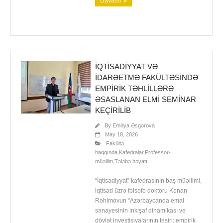
Davamı
İQTISADIYYAT VƏ
IDARƏETMƏ FAKÜLTƏSINDƏ
EMPIRIK TƏHLILLƏRƏ
ƏSASLANAN ELMI SEMINAR
KEÇIRILIB
By
Emiliya Əsgərova
May 18, 2026
Fakültə
haqqında
,
Kafedralar
,
Professor-
müəllim
,
Tələbə həyatı
“İqtisadiyyat” kafedrasının baş müəllimi,
iqtisad üzrə fəlsəfə doktoru Kənan
Rəhimovun “Azərbaycanda emal
sənayesinin inkişaf dinamikası və
dövlət investisiyalarının təsiri: empirik