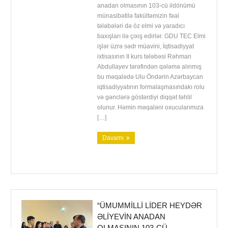
anadan olmasının 103-cü ildönümü
münasibətilə fakültəmizin fəal
tələbələri də öz elmi və yaradıcı
baxışları ilə çıxış edirlər. GDU TEC Elmi
işlər üzrə sədr müavini, İqtisadiyyat
ixtisasının II kurs tələbəsi Rəhman
Abdullayev tərəfindən qələmə alınmış
bu məqalədə Ulu Öndərin Azərbaycan
iqtisadiyyatının formalaşmasındakı rolu
və gənclərə göstərdiyi diqqət təhlil
olunur. Həmin məqaləni oxucularımıza
[…]
Davamı
“ÜMUMMILLI LIDER HEYDƏR
ƏLIYEVIN ANADAN
OLMASININ 103-CÜ